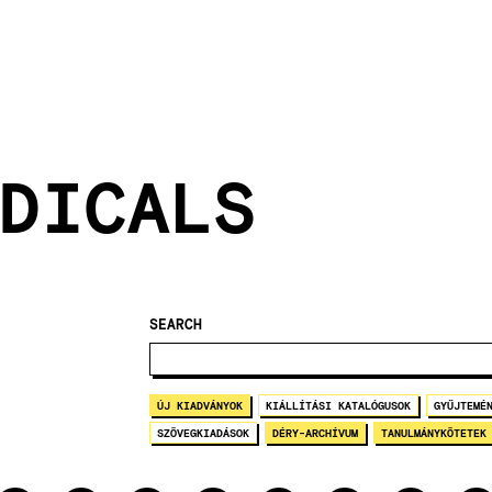
DICALS
SEARCH
ÚJ KIADVÁNYOK
KIÁLLÍTÁSI KATALÓGUSOK
GYŰJTEMÉ
SZÖVEGKIADÁSOK
DÉRY-ARCHÍVUM
TANULMÁNYKÖTETEK