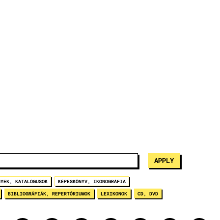
NYEK, KATALÓGUSOK
KÉPESKÖNYV, IKONOGRÁFIA
BIBLIOGRÁFIÁK, REPERTÓRIUMOK
LEXIKONOK
CD, DVD