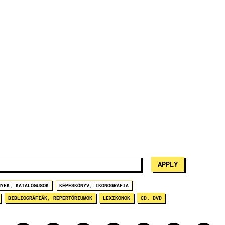
NYEK, KATALÓGUSOK
KÉPESKÖNYV, IKONOGRÁFIA
BIBLIOGRÁFIÁK, REPERTÓRIUMOK
LEXIKONOK
CD, DVD