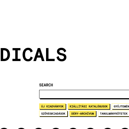
DICALS
SEARCH
ÚJ KIADVÁNYOK
KIÁLLÍTÁSI KATALÓGUSOK
GYŰJTEMÉ
SZÖVEGKIADÁSOK
DÉRY-ARCHÍVUM
TANULMÁNYKÖTETEK