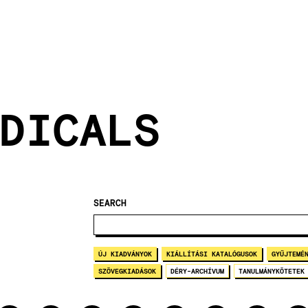
DICALS
SEARCH
ÚJ KIADVÁNYOK
KIÁLLÍTÁSI KATALÓGUSOK
GYŰJTEMÉ
SZÖVEGKIADÁSOK
DÉRY-ARCHÍVUM
TANULMÁNYKÖTETEK