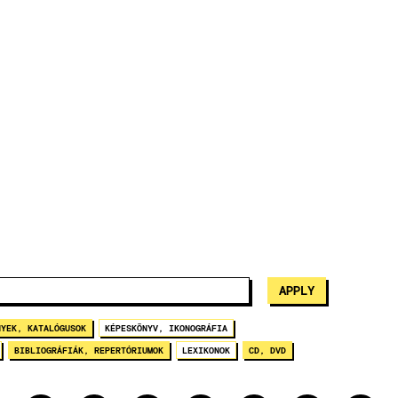
NYEK, KATALÓGUSOK
KÉPESKÖNYV, IKONOGRÁFIA
BIBLIOGRÁFIÁK, REPERTÓRIUMOK
LEXIKONOK
CD, DVD