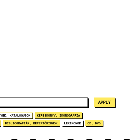
NYEK, KATALÓGUSOK
KÉPESKÖNYV, IKONOGRÁFIA
BIBLIOGRÁFIÁK, REPERTÓRIUMOK
LEXIKONOK
CD, DVD