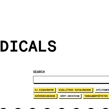
DICALS
SEARCH
ÚJ KIADVÁNYOK
KIÁLLÍTÁSI KATALÓGUSOK
GYŰJTEMÉ
SZÖVEGKIADÁSOK
DÉRY-ARCHÍVUM
TANULMÁNYKÖTETEK