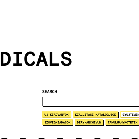
DICALS
SEARCH
ÚJ KIADVÁNYOK
KIÁLLÍTÁSI KATALÓGUSOK
GYŰJTEMÉ
SZÖVEGKIADÁSOK
DÉRY-ARCHÍVUM
TANULMÁNYKÖTETEK