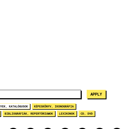
NYEK, KATALÓGUSOK
KÉPESKÖNYV, IKONOGRÁFIA
BIBLIOGRÁFIÁK, REPERTÓRIUMOK
LEXIKONOK
CD, DVD