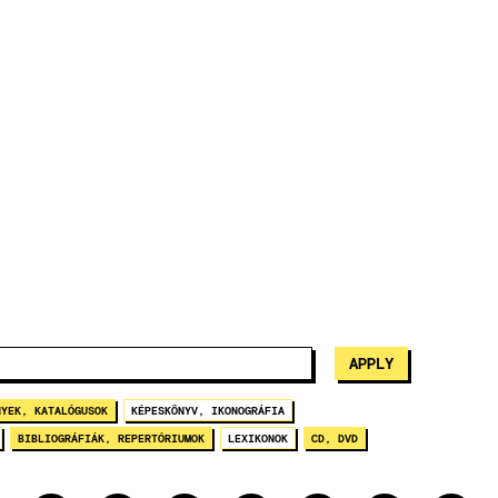
NYEK, KATALÓGUSOK
KÉPESKÖNYV, IKONOGRÁFIA
BIBLIOGRÁFIÁK, REPERTÓRIUMOK
LEXIKONOK
CD, DVD