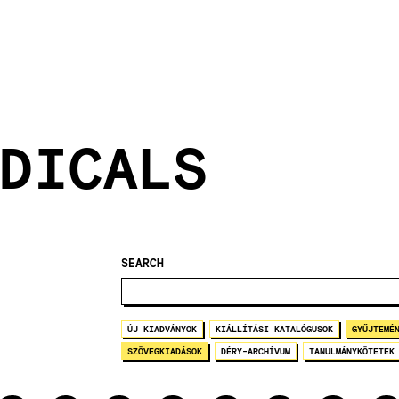
DICALS
SEARCH
ÚJ KIADVÁNYOK
KIÁLLÍTÁSI KATALÓGUSOK
GYŰJTEMÉ
SZÖVEGKIADÁSOK
DÉRY-ARCHÍVUM
TANULMÁNYKÖTETEK