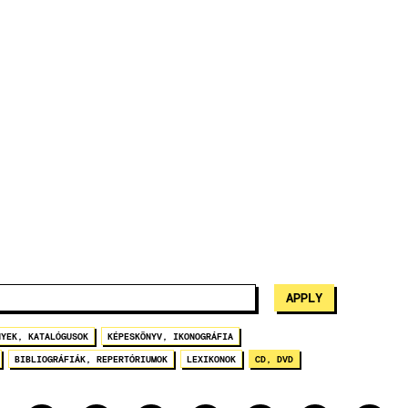
NYEK, KATALÓGUSOK
KÉPESKÖNYV, IKONOGRÁFIA
BIBLIOGRÁFIÁK, REPERTÓRIUMOK
LEXIKONOK
CD, DVD