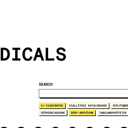
DICALS
SEARCH
ÚJ KIADVÁNYOK
KIÁLLÍTÁSI KATALÓGUSOK
GYŰJTEMÉ
SZÖVEGKIADÁSOK
DÉRY-ARCHÍVUM
TANULMÁNYKÖTETEK