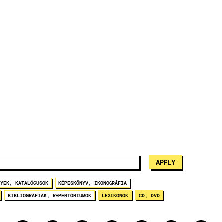
NYEK, KATALÓGUSOK
KÉPESKÖNYV, IKONOGRÁFIA
BIBLIOGRÁFIÁK, REPERTÓRIUMOK
LEXIKONOK
CD, DVD