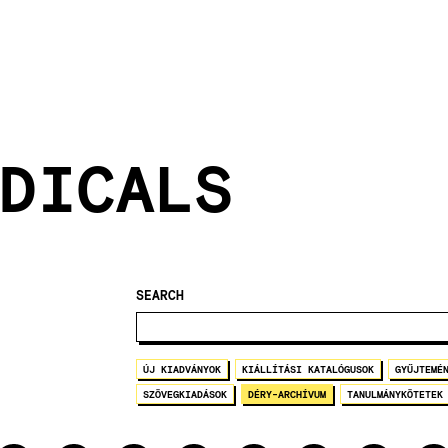
DICALS
SEARCH
ÚJ KIADVÁNYOK
KIÁLLÍTÁSI KATALÓGUSOK
GYŰJTEMÉ
SZÖVEGKIADÁSOK
DÉRY-ARCHÍVUM
TANULMÁNYKÖTETEK