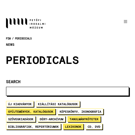
Skočiť
na
hlavný
obsah
PIM
PERIODICALS
OMRVINKA
NEWS
PERIODICALS
SEARCH
ÚJ KIADVÁNYOK
KIÁLLÍTÁSI KATALÓGUSOK
GYŰJTEMÉNYEK, KATALÓGUSOK
KÉPESKÖNYV, IKONOGRÁFIA
SZÖVEGKIADÁSOK
DÉRY-ARCHÍVUM
TANULMÁNYKÖTETEK
BIBLIOGRÁFIÁK, REPERTÓRIUMOK
LEXIKONOK
CD, DVD