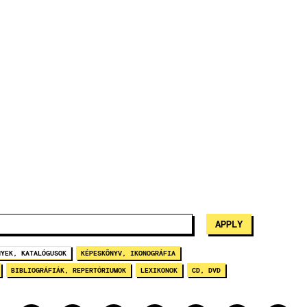
NYEK, KATALÓGUSOK
KÉPESKÖNYV, IKONOGRÁFIA
BIBLIOGRÁFIÁK, REPERTÓRIUMOK
LEXIKONOK
CD, DVD