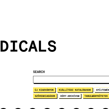
DICALS
SEARCH
ÚJ KIADVÁNYOK
KIÁLLÍTÁSI KATALÓGUSOK
GYŰJTEMÉ
SZÖVEGKIADÁSOK
DÉRY-ARCHÍVUM
TANULMÁNYKÖTETEK