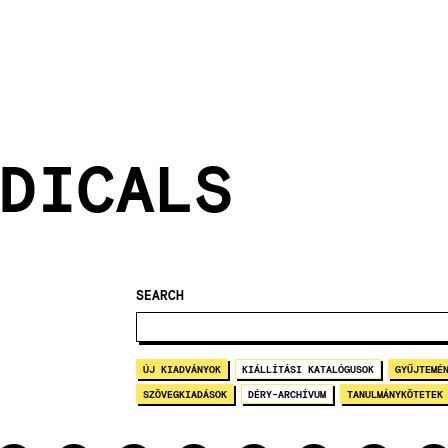
DICALS
SEARCH
ÚJ KIADVÁNYOK
KIÁLLÍTÁSI KATALÓGUSOK
GYŰJTEMÉ
SZÖVEGKIADÁSOK
DÉRY-ARCHÍVUM
TANULMÁNYKÖTETEK