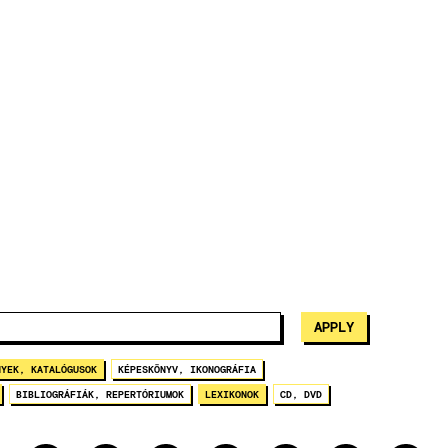
NYEK, KATALÓGUSOK
KÉPESKÖNYV, IKONOGRÁFIA
BIBLIOGRÁFIÁK, REPERTÓRIUMOK
LEXIKONOK
CD, DVD