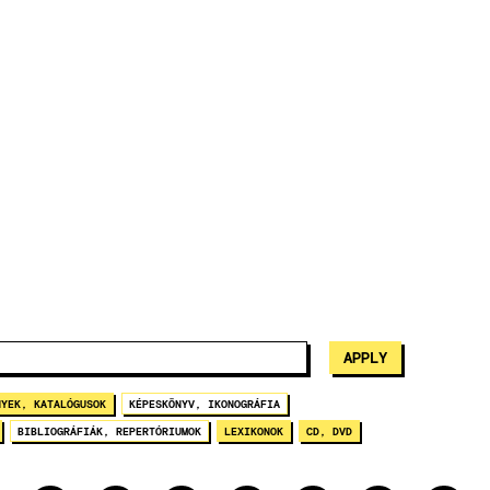
NYEK, KATALÓGUSOK
KÉPESKÖNYV, IKONOGRÁFIA
BIBLIOGRÁFIÁK, REPERTÓRIUMOK
LEXIKONOK
CD, DVD