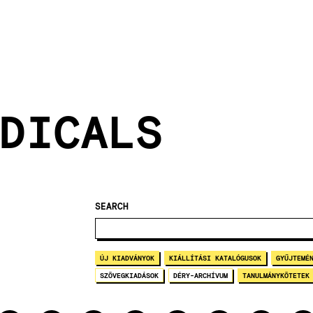
DICALS
SEARCH
ÚJ KIADVÁNYOK
KIÁLLÍTÁSI KATALÓGUSOK
GYŰJTEMÉ
SZÖVEGKIADÁSOK
DÉRY-ARCHÍVUM
TANULMÁNYKÖTETEK