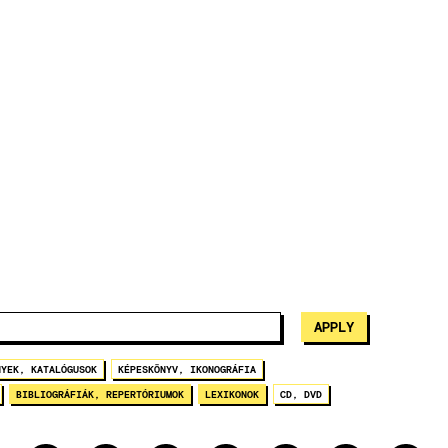
NYEK, KATALÓGUSOK
KÉPESKÖNYV, IKONOGRÁFIA
BIBLIOGRÁFIÁK, REPERTÓRIUMOK
LEXIKONOK
CD, DVD