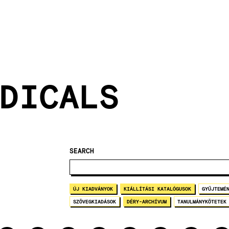
DICALS
SEARCH
ÚJ KIADVÁNYOK
KIÁLLÍTÁSI KATALÓGUSOK
GYŰJTEMÉ
SZÖVEGKIADÁSOK
DÉRY-ARCHÍVUM
TANULMÁNYKÖTETEK