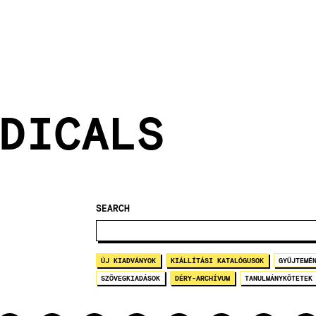
DICALS
SEARCH
ÚJ KIADVÁNYOK
KIÁLLÍTÁSI KATALÓGUSOK
GYŰJTEMÉ
SZÖVEGKIADÁSOK
DÉRY-ARCHÍVUM
TANULMÁNYKÖTETEK