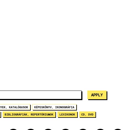
NYEK, KATALÓGUSOK
KÉPESKÖNYV, IKONOGRÁFIA
BIBLIOGRÁFIÁK, REPERTÓRIUMOK
LEXIKONOK
CD, DVD