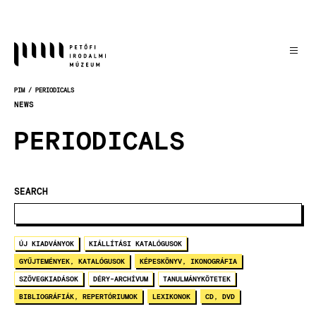
Skočiť
na
hlavný
obsah
PIM
PERIODICALS
OMRVINKA
NEWS
PERIODICALS
SEARCH
ÚJ KIADVÁNYOK
KIÁLLÍTÁSI KATALÓGUSOK
GYŰJTEMÉNYEK, KATALÓGUSOK
KÉPESKÖNYV, IKONOGRÁFIA
SZÖVEGKIADÁSOK
DÉRY-ARCHÍVUM
TANULMÁNYKÖTETEK
BIBLIOGRÁFIÁK, REPERTÓRIUMOK
LEXIKONOK
CD, DVD