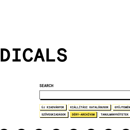
DICALS
SEARCH
ÚJ KIADVÁNYOK
KIÁLLÍTÁSI KATALÓGUSOK
GYŰJTEMÉ
SZÖVEGKIADÁSOK
DÉRY-ARCHÍVUM
TANULMÁNYKÖTETEK