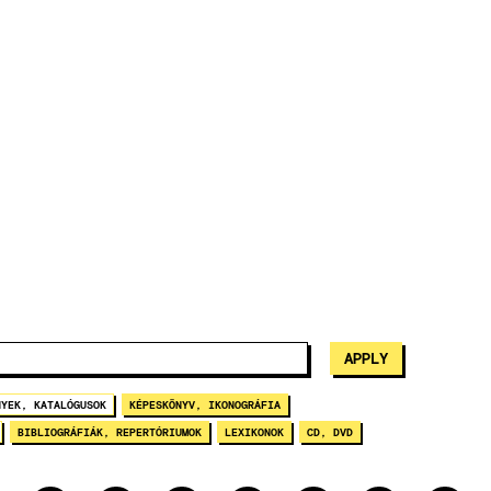
NYEK, KATALÓGUSOK
KÉPESKÖNYV, IKONOGRÁFIA
BIBLIOGRÁFIÁK, REPERTÓRIUMOK
LEXIKONOK
CD, DVD