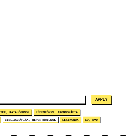
NYEK, KATALÓGUSOK
KÉPESKÖNYV, IKONOGRÁFIA
BIBLIOGRÁFIÁK, REPERTÓRIUMOK
LEXIKONOK
CD, DVD