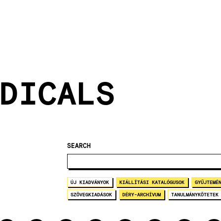
DICALS
SEARCH
ÚJ KIADVÁNYOK
KIÁLLÍTÁSI KATALÓGUSOK
GYŰJTEMÉ
SZÖVEGKIADÁSOK
DÉRY-ARCHÍVUM
TANULMÁNYKÖTETEK