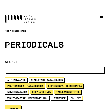
Skočiť
na
hlavný
obsah
PIM
PERIODICALS
OMRVINKA
PERIODICALS
SEARCH
ÚJ KIADVÁNYOK
KIÁLLÍTÁSI KATALÓGUSOK
GYŰJTEMÉNYEK, KATALÓGUSOK
KÉPESKÖNYV, IKONOGRÁFIA
SZÖVEGKIADÁSOK
DÉRY-ARCHÍVUM
TANULMÁNYKÖTETEK
BIBLIOGRÁFIÁK, REPERTÓRIUMOK
LEXIKONOK
CD, DVD