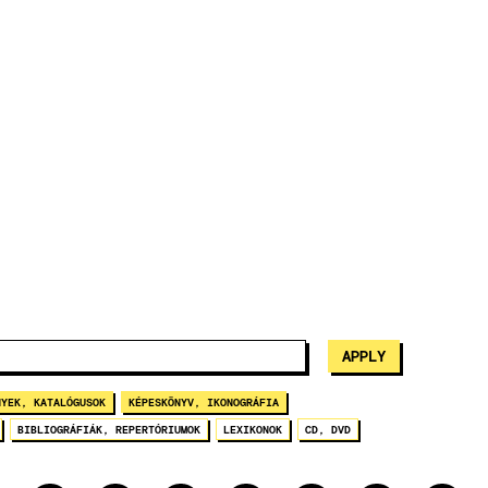
NYEK, KATALÓGUSOK
KÉPESKÖNYV, IKONOGRÁFIA
BIBLIOGRÁFIÁK, REPERTÓRIUMOK
LEXIKONOK
CD, DVD