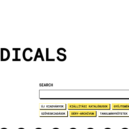
DICALS
SEARCH
ÚJ KIADVÁNYOK
KIÁLLÍTÁSI KATALÓGUSOK
GYŰJTEMÉ
SZÖVEGKIADÁSOK
DÉRY-ARCHÍVUM
TANULMÁNYKÖTETEK