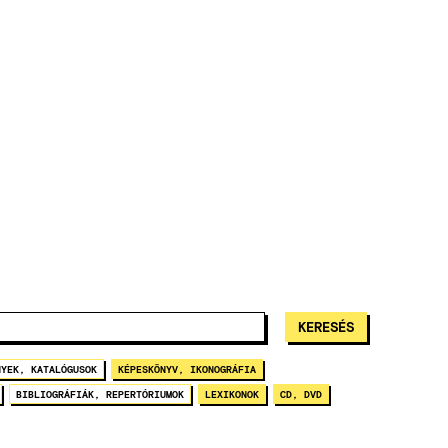
NYEK, KATALÓGUSOK
KÉPESKÖNYV, IKONOGRÁFIA
BIBLIOGRÁFIÁK, REPERTÓRIUMOK
LEXIKONOK
CD, DVD