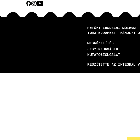
CEBOOK
INSTAGRAM
YOUTUBE
Közösségi
média
PETŐFI IRODALMI MÚZEUM
1053
BUDAPEST
KÁROLYI U
MEGKÖZELÍTÉS
LÁBLÉC
JEGYINFORMÁCIÓ
KUTATÓSZOLGÁLAT
KÉSZÍTETTE AZ INTEGRAL V