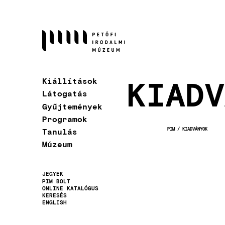
Ugrás
a
tartalomra
KIADV
Kiállítások
Látogatás
Gyűjtemények
Programok
PIM
KIADVÁNYOK
Tanulás
MORZSA
Múzeum
JEGYEK
PIM BOLT
Másodlagos
ONLINE KATALÓGUS
KERESÉS
navigáció
ENGLISH