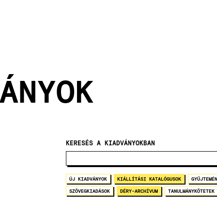
ÁNYOK
KERESÉS A KIADVÁNYOKBAN
ÚJ KIADVÁNYOK
KIÁLLÍTÁSI KATALÓGUSOK
GYŰJTEMÉ
SZÖVEGKIADÁSOK
DÉRY-ARCHÍVUM
TANULMÁNYKÖTETEK