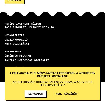
PETŐFI IRODALMI MÚZEUM
1053
BUDAPEST
KÁROLYI UTCA 16.
MEGKÖZELÍTÉS
LÁBLÉC
JEGYINFORMÁCIÓ
KUTATÓSZOLGÁLAT
TEREMBÉRLET
ÖNKÉNTES PROGRAM
ISKOLAI KÖZÖSSÉGI SZOLGÁLAT
HETI HÍRLEVÉL
A FELHASZNÁLÓI ÉLMÉNY JAVÍTÁSA ÉRDEKÉBEN A WEBHELYEN
KÉSZÍTETTE AZ INTEGRAL VISION
SÜTIKET HASZNÁLUNK
AZ „ELFOGADÁS” GOMBRA KATTINTVA HOZZÁJÁRUL A SÜTIK
LÉTREHOZÁSÁHOZ.
ELFOGADOM
NEM, KÖSZÖNÖM