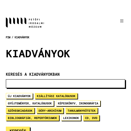
Ugrás
a
tartalomra
PIM
KIADVÁNYOK
MORZSA
KIADVÁNYOK
KERESÉS A KIADVÁNYOKBAN
ÚJ KIADVÁNYOK
KIÁLLÍTÁSI KATALÓGUSOK
GYŰJTEMÉNYEK, KATALÓGUSOK
KÉPESKÖNYV, IKONOGRÁFIA
SZÖVEGKIADÁSOK
DÉRY-ARCHÍVUM
TANULMÁNYKÖTETEK
BIBLIOGRÁFIÁK, REPERTÓRIUMOK
LEXIKONOK
CD, DVD