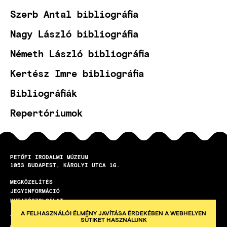
Szerb Antal bibliográfia
Nagy László bibliográfia
Németh László bibliográfia
Kertész Imre bibliográfia
Bibliográfiák
Repertóriumok
PETŐFI IRODALMI MÚZEUM
1053
BUDAPEST
KÁROLYI UTCA 16.
MEGKÖZELÍTÉS
LÁBLÉC
JEGYINFORMÁCIÓ
KUTATÓSZOLGÁLAT
A FELHASZNÁLÓI ÉLMÉNY JAVÍTÁSA ÉRDEKÉBEN A WEBHELYEN
TEREMBÉRLET
SÜTIKET HASZNÁLUNK
ÖNKÉNTES PROGRAM