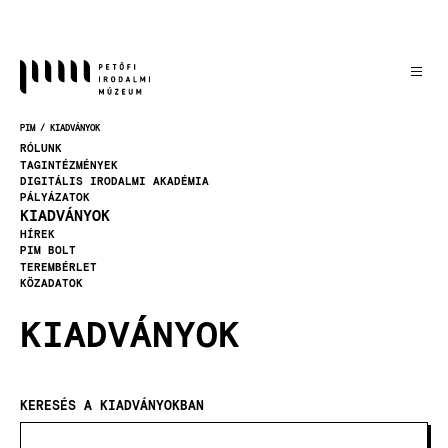
Ugrás
a
tartalomra
PIM
KIADVÁNYOK
MORZSA
RÓLUNK
TAGINTÉZMÉNYEK
DIGITÁLIS IRODALMI AKADÉMIA
PÁLYÁZATOK
KIADVÁNYOK
HÍREK
PIM BOLT
TEREMBÉRLET
KÖZADATOK
KIADVÁNYOK
KERESÉS A KIADVÁNYOKBAN