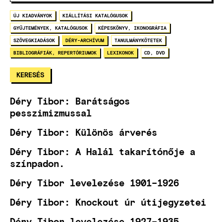
ÚJ KIADVÁNYOK
KIÁLLÍTÁSI KATALÓGUSOK
GYŰJTEMÉNYEK, KATALÓGUSOK
KÉPESKÖNYV, IKONOGRÁFIA
SZÖVEGKIADÁSOK
DÉRY-ARCHÍVUM
TANULMÁNYKÖTETEK
BIBLIOGRÁFIÁK, REPERTÓRIUMOK
LEXIKONOK
CD, DVD
Déry Tibor: Barátságos
pesszimizmussal
Déry Tibor: Különös árverés
Déry Tibor: A Halál takarítónője a
színpadon.
Déry Tibor levelezése 1901–1926
Déry Tibor: Knockout úr útijegyzetei
Déry Tibor levelezése 1927–1935