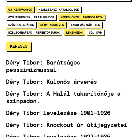
ÚJ KIADVÁNYOK
KIÁLLÍTÁSI KATALÓGUSOK
GYŰJTEMÉNYEK, KATALÓGUSOK
KÉPESKÖNYV, IKONOGRÁFIA
SZÖVEGKIADÁSOK
DÉRY-ARCHÍVUM
TANULMÁNYKÖTETEK
BIBLIOGRÁFIÁK, REPERTÓRIUMOK
LEXIKONOK
CD, DVD
Déry Tibor: Barátságos
pesszimizmussal
Déry Tibor: Különös árverés
Déry Tibor: A Halál takarítónője a
színpadon.
Déry Tibor levelezése 1901–1926
Déry Tibor: Knockout úr útijegyzetei
Déry Tibor levelezése 1927–1935