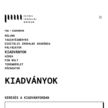
Ugrás
a
tartalomra
PIM
KIADVÁNYOK
MORZSA
RÓLUNK
TAGINTÉZMÉNYEK
DIGITÁLIS IRODALMI AKADÉMIA
PÁLYÁZATOK
KIADVÁNYOK
HÍREK
PIM BOLT
TEREMBÉRLET
KÖZADATOK
KIADVÁNYOK
KERESÉS A KIADVÁNYOKBAN