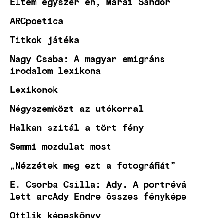
Éltem egyszer én, Márai Sándor
ARCpoetica
Titkok játéka
Nagy Csaba: A magyar emigráns
irodalom lexikona
Lexikonok
Négyszemközt az utókorral
Halkan szitál a tört fény
Semmi mozdulat most
„Nézzétek meg ezt a fotográfiát”
E. Csorba Csilla: Ady. A portrévá
lett arcAdy Endre összes fényképe
Ottlik képeskönyv