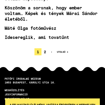
Köszönöm a sorsnak, hogy ember
voltam… Képek és tények Márai Sándor
életéből.
Máté Olga fotóművész
Idesereglik, ami tovatűnt
JELENLEGI
1
OLDAL
2
KÖVETKEZŐ
›
UTOLSÓ
UTOLSÓ »
OLDAL
OLDAL
OLDALSZÁMOZÁS
OLDAL
PETŐFI IRODALMI MÚZEUM
1053
BUDAPEST
KÁROLYI UTCA 16.
MEGKÖZELÍTÉS
LÁBLÉC
JEGYINFORMÁCIÓ
KUTATÓSZOLGÁLAT
A FELHASZNÁLÓI ÉLMÉNY JAVÍTÁSA ÉRDEKÉBEN A WEBHELYEN