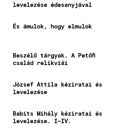
levelezése édesanyjával
És ámulok, hogy elmulok
Beszélő tárgyak. A Petőfi
család relikviái
József Attila kéziratai és
levelezése
Babits Mihály kéziratai és
levelezése. I–IV.