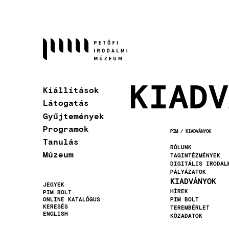
Ugrás
a
tartalomra
KIADV
Kiállítások
Látogatás
Gyűjtemények
Programok
PIM
KIADVÁNYOK
MORZSA
Tanulás
RÓLUNK
Múzeum
TAGINTÉZMÉNYEK
DIGITÁLIS IRODAL
PÁLYÁZATOK
KIADVÁNYOK
JEGYEK
HÍREK
PIM BOLT
Másodlagos
ONLINE KATALÓGUS
PIM BOLT
KERESÉS
TEREMBÉRLET
navigáció
ENGLISH
KÖZADATOK