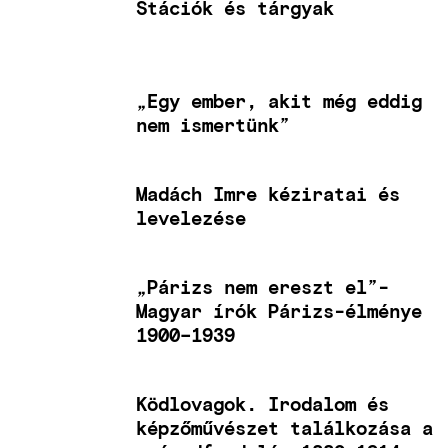
Stációk és tárgyak
„Egy ember, akit még eddig
nem ismertünk”
Madách Imre kéziratai és
levelezése
„Párizs nem ereszt el”-
Magyar írók Párizs-élménye
1900–1939
Ködlovagok. Irodalom és
képzőművészet találkozása a