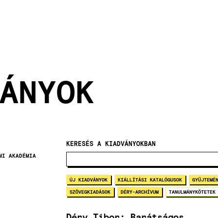
ÁNYOK
KERESÉS A KIADVÁNYOKBAN
MI AKADÉMIA
ÚJ KIADVÁNYOK
KIÁLLÍTÁSI KATALÓGUSOK
GYŰJTEMÉ
SZÖVEGKIADÁSOK
DÉRY-ARCHÍVUM
TANULMÁNYKÖTETEK
Déry Tibor: Barátságos