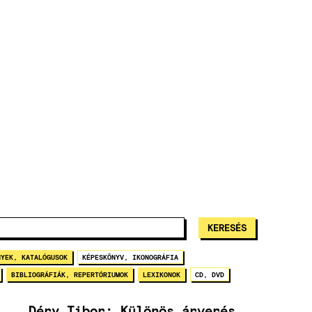
NYEK, KATALÓGUSOK
KÉPESKÖNYV, IKONOGRÁFIA
BIBLIOGRÁFIÁK, REPERTÓRIUMOK
LEXIKONOK
CD, DVD
Déry Tibor: Különös árverés