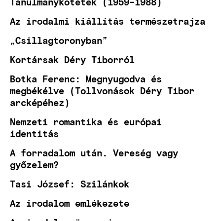
Tanulmánykötetek (1959-1988)
Az irodalmi kiállítás természetrajza
„Csillagtoronyban”
Kortársak Déry Tiborról
Botka Ferenc: Megnyugodva és
megbékélve (Tollvonások Déry Tibor
arcképéhez)
Nemzeti romantika és európai
identitás
A forradalom után. Vereség vagy
győzelem?
Tasi József: Szilánkok
Az irodalom emlékezete