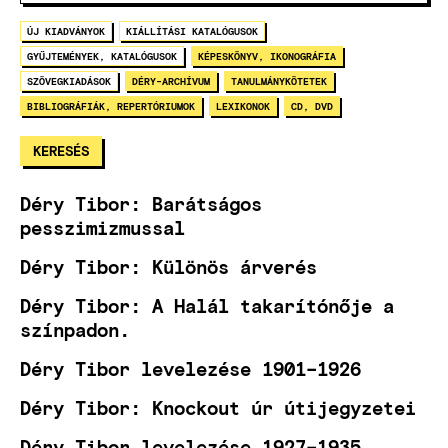
ÚJ KIADVÁNYOK
KIÁLLÍTÁSI KATALÓGUSOK
GYŰJTEMÉNYEK, KATALÓGUSOK
KÉPESKÖNYV, IKONOGRÁFIA
SZÖVEGKIADÁSOK
DÉRY-ARCHÍVUM
TANULMÁNYKÖTETEK
BIBLIOGRÁFIÁK, REPERTÓRIUMOK
LEXIKONOK
CD, DVD
Déry Tibor: Barátságos
pesszimizmussal
Déry Tibor: Különös árverés
Déry Tibor: A Halál takarítónője a
színpadon.
Déry Tibor levelezése 1901–1926
Déry Tibor: Knockout úr útijegyzetei
Déry Tibor levelezése 1927–1935