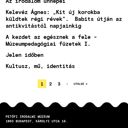
Az irodalom ünnepei
Kelevéz Ágnes: „Kit új korokba
küldtek régi révek”. Babits útján az
antikvitástól napjainkig
A kezdet az egésznek a fele -
Múzeumpedagógiai füzetek I.
Jelen időben
Kultusz, mű, identitás
JELENLEGI
1
OLDAL
2
OLDAL
3
KÖVETKEZŐ
›
UTOLSÓ
UTOLSÓ »
OLDAL
OLDAL
OLDALSZÁMOZÁS
OLDAL
PETŐFI IRODALMI MÚZEUM
1053
BUDAPEST
KÁROLYI UTCA 16.