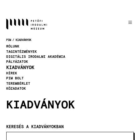
Ugrás
a
tartalomra
PIM
KIADVÁNYOK
MORZSA
RÓLUNK
TAGINTÉZMÉNYEK
DIGITÁLIS IRODALMI AKADÉMIA
PÁLYÁZATOK
KIADVÁNYOK
HÍREK
PIM BOLT
TEREMBÉRLET
KÖZADATOK
KIADVÁNYOK
KERESÉS A KIADVÁNYOKBAN