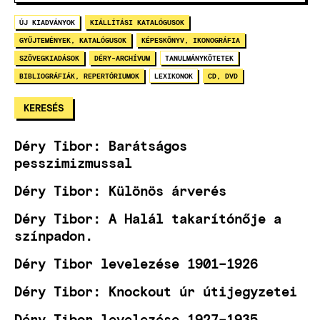
ÚJ KIADVÁNYOK
KIÁLLÍTÁSI KATALÓGUSOK
GYŰJTEMÉNYEK, KATALÓGUSOK
KÉPESKÖNYV, IKONOGRÁFIA
SZÖVEGKIADÁSOK
DÉRY-ARCHÍVUM
TANULMÁNYKÖTETEK
BIBLIOGRÁFIÁK, REPERTÓRIUMOK
LEXIKONOK
CD, DVD
Déry Tibor: Barátságos
pesszimizmussal
Déry Tibor: Különös árverés
Déry Tibor: A Halál takarítónője a
színpadon.
Déry Tibor levelezése 1901–1926
Déry Tibor: Knockout úr útijegyzetei
Déry Tibor levelezése 1927–1935