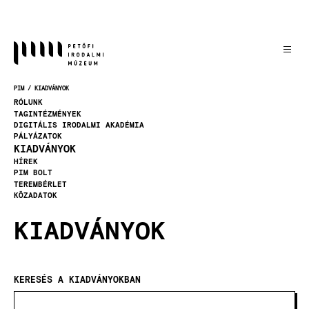
Ugrás
a
tartalomra
PIM
KIADVÁNYOK
MORZSA
RÓLUNK
TAGINTÉZMÉNYEK
DIGITÁLIS IRODALMI AKADÉMIA
PÁLYÁZATOK
KIADVÁNYOK
HÍREK
PIM BOLT
TEREMBÉRLET
KÖZADATOK
KIADVÁNYOK
KERESÉS A KIADVÁNYOKBAN