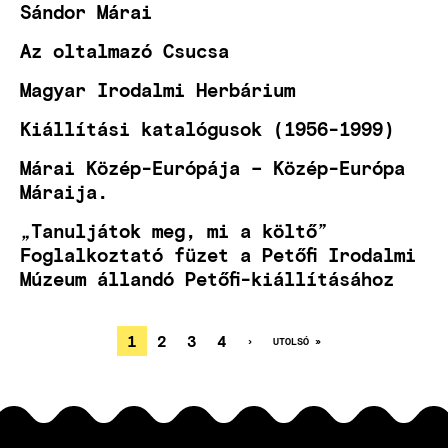
Sándor Márai
Az oltalmazó Csucsa
Magyar Irodalmi Herbárium
Kiállítási katalógusok (1956-1999)
Márai Közép-Európája – Közép-Európa
Máraija.
„Tanuljátok meg, mi a költő”
Foglalkoztató füzet a Petőfi Irodalmi
Múzeum állandó Petőfi-kiállításához
JELENLEGI
1
OLDAL
2
OLDAL
3
OLDAL
4
KÖVETKEZŐ
›
UTOLSÓ
UTOLSÓ »
OLDAL
OLDAL
OLDALSZÁMOZÁS
OLDAL