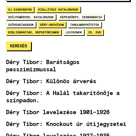
ÚJ KIADVÁNYOK
KIÁLLÍTÁSI KATALÓGUSOK
GYŰJTEMÉNYEK, KATALÓGUSOK
KÉPESKÖNYV, IKONOGRÁFIA
SZÖVEGKIADÁSOK
DÉRY-ARCHÍVUM
TANULMÁNYKÖTETEK
BIBLIOGRÁFIÁK, REPERTÓRIUMOK
LEXIKONOK
CD, DVD
Déry Tibor: Barátságos
pesszimizmussal
Déry Tibor: Különös árverés
Déry Tibor: A Halál takarítónője a
színpadon.
Déry Tibor levelezése 1901–1926
Déry Tibor: Knockout úr útijegyzetei
Déry Tibor levelezése 1927–1935