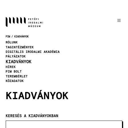
Ugrás
a
tartalomra
PIM
KIADVÁNYOK
MORZSA
RÓLUNK
TAGINTÉZMÉNYEK
DIGITÁLIS IRODALMI AKADÉMIA
PÁLYÁZATOK
KIADVÁNYOK
HÍREK
PIM BOLT
TEREMBÉRLET
KÖZADATOK
KIADVÁNYOK
KERESÉS A KIADVÁNYOKBAN