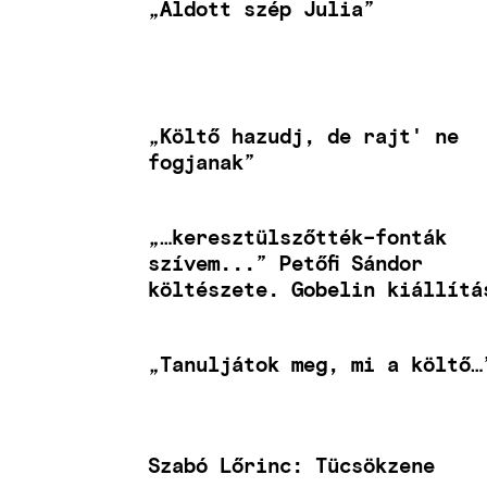
„Áldott szép Julia”
„Költő hazudj, de rajt' ne
fogjanak”
„…keresztülszőtték–fonták
szívem...” Petőfi Sándor
költészete. Gobelin kiállítá
„Tanuljátok meg, mi a költő…
Szabó Lőrinc: Tücsökzene