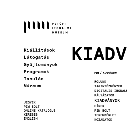
Ugrás
a
tartalomra
KIADV
Kiállítások
Látogatás
Gyűjtemények
Programok
PIM
KIADVÁNYOK
MORZSA
Tanulás
RÓLUNK
Múzeum
TAGINTÉZMÉNYEK
DIGITÁLIS IRODAL
PÁLYÁZATOK
KIADVÁNYOK
JEGYEK
HÍREK
PIM BOLT
Másodlagos
ONLINE KATALÓGUS
PIM BOLT
KERESÉS
TEREMBÉRLET
navigáció
ENGLISH
KÖZADATOK