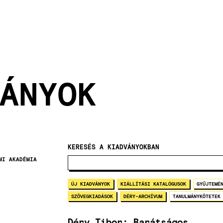
ÁNYOK
KERESÉS A KIADVÁNYOKBAN
MI AKADÉMIA
ÚJ KIADVÁNYOK
KIÁLLÍTÁSI KATALÓGUSOK
GYŰJTEMÉ
SZÖVEGKIADÁSOK
DÉRY-ARCHÍVUM
TANULMÁNYKÖTETEK
Déry Tibor: Barátságos