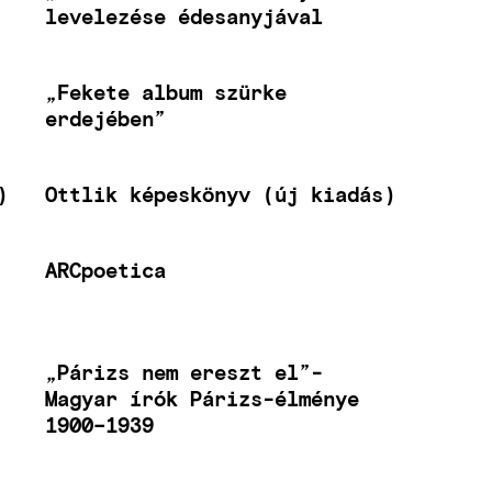
levelezése édesanyjával
„Fekete album szürke
erdejében”
)
Ottlik képeskönyv (új kiadás)
ARCpoetica
„Párizs nem ereszt el”-
Magyar írók Párizs-élménye
1900–1939