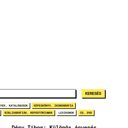
NYEK, KATALÓGUSOK
KÉPESKÖNYV, IKONOGRÁFIA
BIBLIOGRÁFIÁK, REPERTÓRIUMOK
LEXIKONOK
CD, DVD
Déry Tibor: Különös árverés