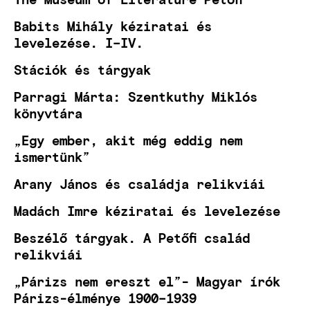
Babits Mihály kéziratai és
levelezése. I–IV.
Stációk és tárgyak
Parragi Márta: Szentkuthy Miklós
könyvtára
„Egy ember, akit még eddig nem
ismertünk”
Arany János és családja relikviái
Madách Imre kéziratai és levelezése
Beszélő tárgyak. A Petőfi család
relikviái
„Párizs nem ereszt el”- Magyar írók
Párizs-élménye 1900–1939