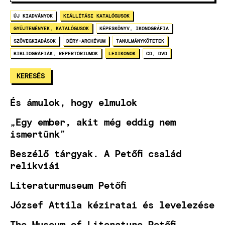
ÚJ KIADVÁNYOK
KIÁLLÍTÁSI KATALÓGUSOK
GYŰJTEMÉNYEK, KATALÓGUSOK
KÉPESKÖNYV, IKONOGRÁFIA
SZÖVEGKIADÁSOK
DÉRY-ARCHÍVUM
TANULMÁNYKÖTETEK
BIBLIOGRÁFIÁK, REPERTÓRIUMOK
LEXIKONOK
CD, DVD
És ámulok, hogy elmulok
„Egy ember, akit még eddig nem
ismertünk”
Beszélő tárgyak. A Petőfi család
relikviái
Literaturmuseum Petőfi
József Attila kéziratai és levelezése
The Museum of Literature Petőfi