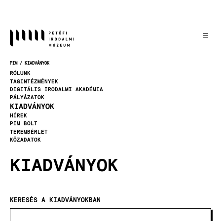
Ugrás
a
tartalomra
PIM
KIADVÁNYOK
MORZSA
RÓLUNK
TAGINTÉZMÉNYEK
DIGITÁLIS IRODALMI AKADÉMIA
PÁLYÁZATOK
KIADVÁNYOK
HÍREK
PIM BOLT
TEREMBÉRLET
KÖZADATOK
KIADVÁNYOK
KERESÉS A KIADVÁNYOKBAN