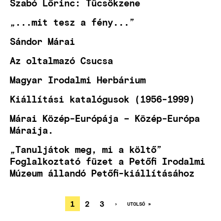
Szabó Lőrinc: Tücsökzene
„...mit tesz a fény...”
Sándor Márai
Az oltalmazó Csucsa
Magyar Irodalmi Herbárium
Kiállítási katalógusok (1956-1999)
Márai Közép-Európája – Közép-Európa
Máraija.
„Tanuljátok meg, mi a költő”
Foglalkoztató füzet a Petőfi Irodalmi
Múzeum állandó Petőfi-kiállításához
JELENLEGI
1
OLDAL
2
OLDAL
3
KÖVETKEZŐ
›
UTOLSÓ
UTOLSÓ »
OLDAL
OLDAL
OLDALSZÁMOZÁS
OLDAL