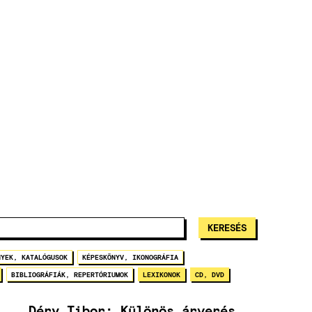
NYEK, KATALÓGUSOK
KÉPESKÖNYV, IKONOGRÁFIA
BIBLIOGRÁFIÁK, REPERTÓRIUMOK
LEXIKONOK
CD, DVD
Déry Tibor: Különös árverés