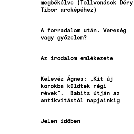
megbékélve (Tollvonások Déry
Tibor arcképéhez)
A forradalom után. Vereség
vagy győzelem?
Az irodalom emlékezete
Kelevéz Ágnes: „Kit új
korokba küldtek régi
révek”. Babits útján az
antikvitástól napjainkig
Jelen időben