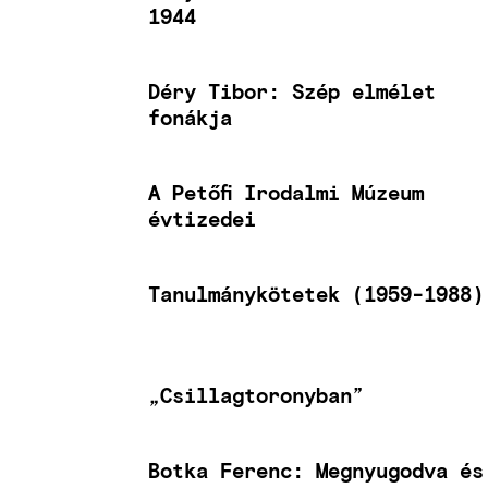
1944
Déry Tibor: Szép elmélet
fonákja
A Petőfi Irodalmi Múzeum
évtizedei
Tanulmánykötetek (1959-1988)
„Csillagtoronyban”
Botka Ferenc: Megnyugodva és