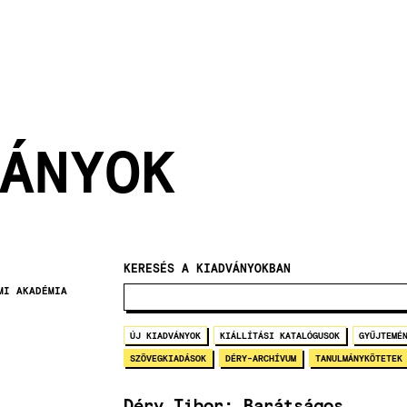
ÁNYOK
KERESÉS A KIADVÁNYOKBAN
MI AKADÉMIA
ÚJ KIADVÁNYOK
KIÁLLÍTÁSI KATALÓGUSOK
GYŰJTEMÉ
SZÖVEGKIADÁSOK
DÉRY-ARCHÍVUM
TANULMÁNYKÖTETEK
Déry Tibor: Barátságos