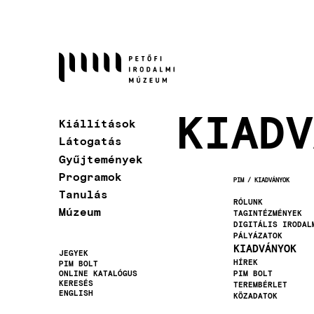
Ugrás
a
tartalomra
KIADV
Kiállítások
Látogatás
Gyűjtemények
Programok
PIM
KIADVÁNYOK
MORZSA
Tanulás
RÓLUNK
Múzeum
TAGINTÉZMÉNYEK
DIGITÁLIS IRODAL
PÁLYÁZATOK
KIADVÁNYOK
JEGYEK
HÍREK
PIM BOLT
Másodlagos
ONLINE KATALÓGUS
PIM BOLT
KERESÉS
TEREMBÉRLET
navigáció
ENGLISH
KÖZADATOK