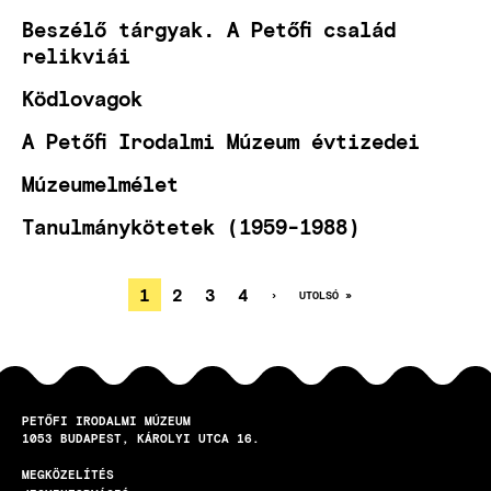
Beszélő tárgyak. A Petőfi család
relikviái
Ködlovagok
A Petőfi Irodalmi Múzeum évtizedei
Múzeumelmélet
Tanulmánykötetek (1959-1988)
JELENLEGI
1
OLDAL
2
OLDAL
3
OLDAL
4
KÖVETKEZŐ
›
UTOLSÓ
UTOLSÓ »
OLDAL
OLDAL
OLDALSZÁMOZÁS
OLDAL
PETŐFI IRODALMI MÚZEUM
1053
BUDAPEST
KÁROLYI UTCA 16.
MEGKÖZELÍTÉS
LÁBLÉC