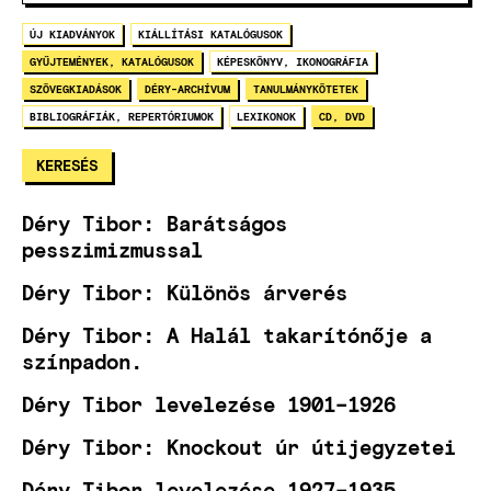
ÚJ KIADVÁNYOK
KIÁLLÍTÁSI KATALÓGUSOK
GYŰJTEMÉNYEK, KATALÓGUSOK
KÉPESKÖNYV, IKONOGRÁFIA
SZÖVEGKIADÁSOK
DÉRY-ARCHÍVUM
TANULMÁNYKÖTETEK
BIBLIOGRÁFIÁK, REPERTÓRIUMOK
LEXIKONOK
CD, DVD
Déry Tibor: Barátságos
pesszimizmussal
Déry Tibor: Különös árverés
Déry Tibor: A Halál takarítónője a
színpadon.
Déry Tibor levelezése 1901–1926
Déry Tibor: Knockout úr útijegyzetei
Déry Tibor levelezése 1927–1935