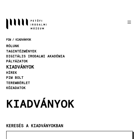
Ugrás
a
tartalomra
PIM
KIADVÁNYOK
MORZSA
RÓLUNK
TAGINTÉZMÉNYEK
DIGITÁLIS IRODALMI AKADÉMIA
PÁLYÁZATOK
KIADVÁNYOK
HÍREK
PIM BOLT
TEREMBÉRLET
KÖZADATOK
KIADVÁNYOK
KERESÉS A KIADVÁNYOKBAN