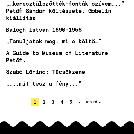
„…keresztülszőtték–fonták szívem...”
Petőfi Sándor költészete. Gobelin
kiállítás
Balogh István 1890–1956
„Tanuljátok meg, mi a költő…”
A Guide to Museum of Literature
Petőfi.
Szabó Lőrinc: Tücsökzene
„...mit tesz a fény...”
JELENLEGI
1
OLDAL
2
OLDAL
3
OLDAL
4
OLDAL
5
KÖVETKEZŐ
›
UTOLSÓ
UTOLSÓ »
OLDAL
OLDAL
OLDALSZÁMOZÁS
OLDAL