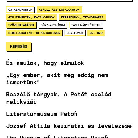
ÚJ KIADVÁNYOK
KIÁLLÍTÁSI KATALÓGUSOK
GYŰJTEMÉNYEK, KATALÓGUSOK
KÉPESKÖNYV, IKONOGRÁFIA
SZÖVEGKIADÁSOK
DÉRY-ARCHÍVUM
TANULMÁNYKÖTETEK
BIBLIOGRÁFIÁK, REPERTÓRIUMOK
LEXIKONOK
CD, DVD
És ámulok, hogy elmulok
„Egy ember, akit még eddig nem
ismertünk”
Beszélő tárgyak. A Petőfi család
relikviái
Literaturmuseum Petőfi
József Attila kéziratai és levelezése
The Museum of Literature Petőfi