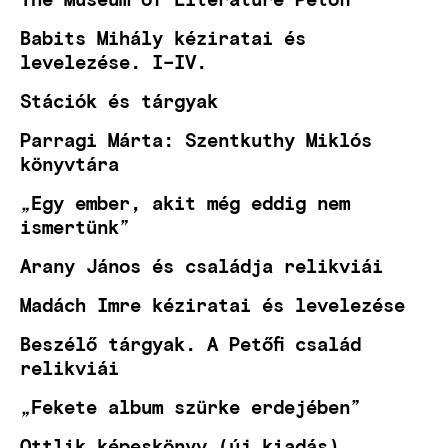
Babits Mihály kéziratai és
levelezése. I–IV.
Stációk és tárgyak
Parragi Márta: Szentkuthy Miklós
könyvtára
„Egy ember, akit még eddig nem
ismertünk”
Arany János és családja relikviái
Madách Imre kéziratai és levelezése
Beszélő tárgyak. A Petőfi család
relikviái
„Fekete album szürke erdejében”
Ottlik képeskönyv (új kiadás)