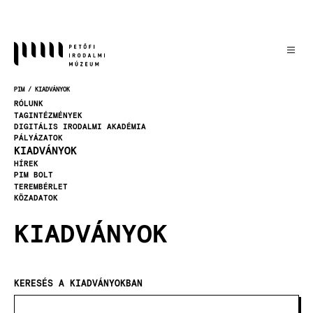
Ugrás
a
tartalomra
PIM
KIADVÁNYOK
MORZSA
RÓLUNK
TAGINTÉZMÉNYEK
DIGITÁLIS IRODALMI AKADÉMIA
PÁLYÁZATOK
KIADVÁNYOK
HÍREK
PIM BOLT
TEREMBÉRLET
KÖZADATOK
KIADVÁNYOK
KERESÉS A KIADVÁNYOKBAN