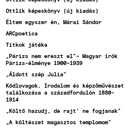
Ottlik képeskönyv (új kiadás)
Éltem egyszer én, Márai Sándor
ARCpoetica
Titkok játéka
„Párizs nem ereszt el”- Magyar írók
Párizs-élménye 1900–1939
„Áldott szép Julia”
Ködlovagok. Irodalom és képzőművészet
találkozása a századfordulón 1880-
1914
„Költő hazudj, de rajt' ne fogjanak”
„A költészet magasztos templomom”