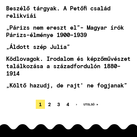
Beszélő tárgyak. A Petőfi család
relikviái
„Párizs nem ereszt el”- Magyar írók
Párizs-élménye 1900–1939
„Áldott szép Julia”
Ködlovagok. Irodalom és képzőművészet
találkozása a századfordulón 1880-
1914
„Költő hazudj, de rajt' ne fogjanak”
JELENLEGI
1
OLDAL
2
OLDAL
3
OLDAL
4
KÖVETKEZŐ
›
UTOLSÓ
UTOLSÓ »
OLDAL
OLDAL
OLDALSZÁMOZÁS
OLDAL