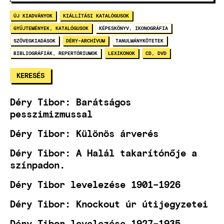
ÚJ KIADVÁNYOK
KIÁLLÍTÁSI KATALÓGUSOK
GYŰJTEMÉNYEK, KATALÓGUSOK
KÉPESKÖNYV, IKONOGRÁFIA
SZÖVEGKIADÁSOK
DÉRY-ARCHÍVUM
TANULMÁNYKÖTETEK
BIBLIOGRÁFIÁK, REPERTÓRIUMOK
LEXIKONOK
CD, DVD
Déry Tibor: Barátságos
pesszimizmussal
Déry Tibor: Különös árverés
Déry Tibor: A Halál takarítónője a
színpadon.
Déry Tibor levelezése 1901–1926
Déry Tibor: Knockout úr útijegyzetei
Déry Tibor levelezése 1927–1935