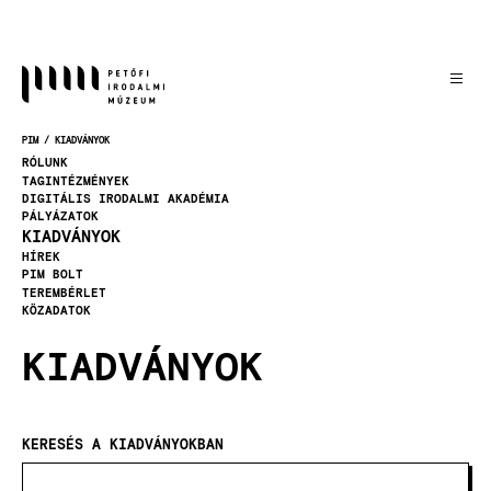
Ugrás
a
tartalomra
PIM
KIADVÁNYOK
MORZSA
RÓLUNK
TAGINTÉZMÉNYEK
DIGITÁLIS IRODALMI AKADÉMIA
PÁLYÁZATOK
KIADVÁNYOK
HÍREK
PIM BOLT
TEREMBÉRLET
KÖZADATOK
KIADVÁNYOK
KERESÉS A KIADVÁNYOKBAN