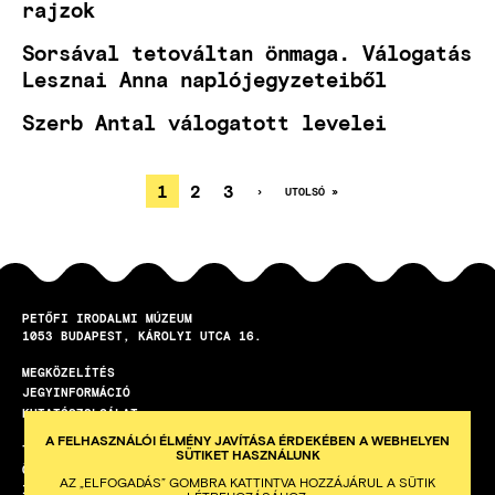
rajzok
Sorsával tetováltan önmaga. Válogatás
Lesznai Anna naplójegyzeteiből
Szerb Antal válogatott levelei
JELENLEGI
1
OLDAL
2
OLDAL
3
KÖVETKEZŐ
›
UTOLSÓ
UTOLSÓ »
OLDAL
OLDAL
OLDALSZÁMOZÁS
OLDAL
PETŐFI IRODALMI MÚZEUM
1053
BUDAPEST
KÁROLYI UTCA 16.
MEGKÖZELÍTÉS
LÁBLÉC
JEGYINFORMÁCIÓ
KUTATÓSZOLGÁLAT
A FELHASZNÁLÓI ÉLMÉNY JAVÍTÁSA ÉRDEKÉBEN A WEBHELYEN
TEREMBÉRLET
SÜTIKET HASZNÁLUNK
ÖNKÉNTES PROGRAM
AZ „ELFOGADÁS” GOMBRA KATTINTVA HOZZÁJÁRUL A SÜTIK
ISKOLAI KÖZÖSSÉGI SZOLGÁLAT