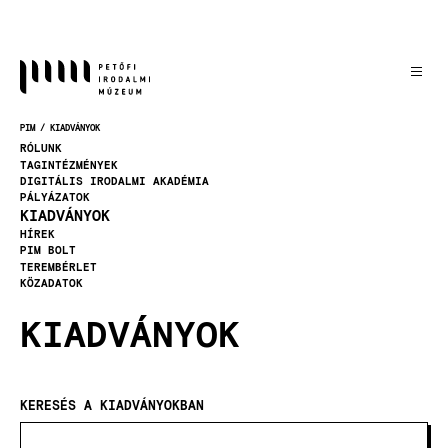
Ugrás
a
tartalomra
PIM
KIADVÁNYOK
MORZSA
RÓLUNK
TAGINTÉZMÉNYEK
DIGITÁLIS IRODALMI AKADÉMIA
PÁLYÁZATOK
KIADVÁNYOK
HÍREK
PIM BOLT
TEREMBÉRLET
KÖZADATOK
KIADVÁNYOK
KERESÉS A KIADVÁNYOKBAN