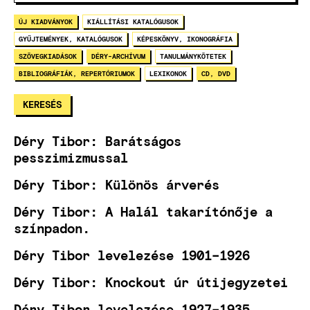
ÚJ KIADVÁNYOK
KIÁLLÍTÁSI KATALÓGUSOK
GYŰJTEMÉNYEK, KATALÓGUSOK
KÉPESKÖNYV, IKONOGRÁFIA
SZÖVEGKIADÁSOK
DÉRY-ARCHÍVUM
TANULMÁNYKÖTETEK
BIBLIOGRÁFIÁK, REPERTÓRIUMOK
LEXIKONOK
CD, DVD
Déry Tibor: Barátságos
pesszimizmussal
Déry Tibor: Különös árverés
Déry Tibor: A Halál takarítónője a
színpadon.
Déry Tibor levelezése 1901–1926
Déry Tibor: Knockout úr útijegyzetei
Déry Tibor levelezése 1927–1935