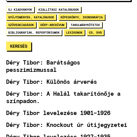
ÚJ KIADVÁNYOK
KIÁLLÍTÁSI KATALÓGUSOK
GYŰJTEMÉNYEK, KATALÓGUSOK
KÉPESKÖNYV, IKONOGRÁFIA
SZÖVEGKIADÁSOK
DÉRY-ARCHÍVUM
TANULMÁNYKÖTETEK
BIBLIOGRÁFIÁK, REPERTÓRIUMOK
LEXIKONOK
CD, DVD
Déry Tibor: Barátságos
pesszimizmussal
Déry Tibor: Különös árverés
Déry Tibor: A Halál takarítónője a
színpadon.
Déry Tibor levelezése 1901–1926
Déry Tibor: Knockout úr útijegyzetei
Déry Tibor levelezése 1927–1935