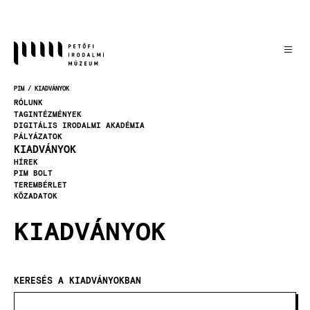
Ugrás
a
tartalomra
PIM
KIADVÁNYOK
MORZSA
RÓLUNK
TAGINTÉZMÉNYEK
DIGITÁLIS IRODALMI AKADÉMIA
PÁLYÁZATOK
KIADVÁNYOK
HÍREK
PIM BOLT
TEREMBÉRLET
KÖZADATOK
KIADVÁNYOK
KERESÉS A KIADVÁNYOKBAN