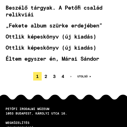
Beszélő tárgyak. A Petőfi család
relikviái
„Fekete album szürke erdejében”
Ottlik képeskönyv (új kiadás)
Ottlik képeskönyv (új kiadás)
Éltem egyszer én, Márai Sándor
JELENLEGI
1
OLDAL
2
OLDAL
3
OLDAL
4
KÖVETKEZŐ
›
UTOLSÓ
UTOLSÓ »
OLDAL
OLDAL
OLDALSZÁMOZÁS
OLDAL
PETŐFI IRODALMI MÚZEUM
1053
BUDAPEST
KÁROLYI UTCA 16.
MEGKÖZELÍTÉS
LÁBLÉC