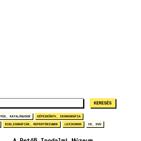
NYEK, KATALÓGUSOK
KÉPESKÖNYV, IKONOGRÁFIA
BIBLIOGRÁFIÁK, REPERTÓRIUMOK
LEXIKONOK
CD, DVD
A Petőfi Irodalmi Múzeum