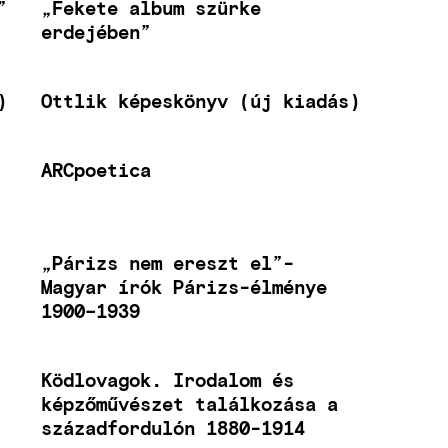
”
„Fekete album szürke
erdejében”
)
Ottlik képeskönyv (új kiadás)
ARCpoetica
„Párizs nem ereszt el”-
Magyar írók Párizs-élménye
1900–1939
Ködlovagok. Irodalom és
képzőművészet találkozása a
századfordulón 1880-1914