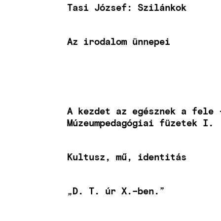
Tasi József: Szilánkok
Az irodalom ünnepei
A kezdet az egésznek a fele 
Múzeumpedagógiai füzetek I.
Kultusz, mű, identitás
„D. T. úr X.–ben.”