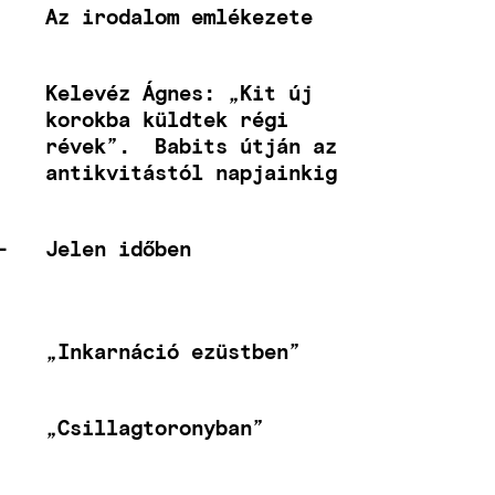
Az irodalom emlékezete
Kelevéz Ágnes: „Kit új
korokba küldtek régi
révek”. Babits útján az
antikvitástól napjainkig
-
Jelen időben
„Inkarnáció ezüstben”
„Csillagtoronyban”