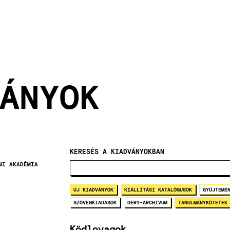
ÁNYOK
KERESÉS A KIADVÁNYOKBAN
MI AKADÉMIA
ÚJ KIADVÁNYOK
KIÁLLÍTÁSI KATALÓGUSOK
GYŰJTEMÉ
SZÖVEGKIADÁSOK
DÉRY-ARCHÍVUM
TANULMÁNYKÖTETEK
Ködlovagok