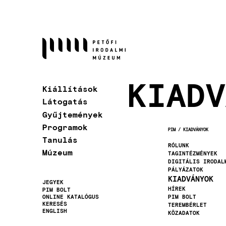
Ugrás
a
tartalomra
KIADV
Kiállítások
Látogatás
Gyűjtemények
Programok
PIM
KIADVÁNYOK
MORZSA
Tanulás
RÓLUNK
Múzeum
TAGINTÉZMÉNYEK
DIGITÁLIS IRODAL
PÁLYÁZATOK
KIADVÁNYOK
JEGYEK
HÍREK
PIM BOLT
Másodlagos
ONLINE KATALÓGUS
PIM BOLT
KERESÉS
TEREMBÉRLET
navigáció
ENGLISH
KÖZADATOK