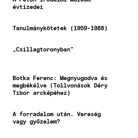
évtizedei
Tanulmánykötetek (1959-1988)
„Csillagtoronyban”
Botka Ferenc: Megnyugodva és
megbékélve (Tollvonások Déry
Tibor arcképéhez)
A forradalom után. Vereség
vagy győzelem?