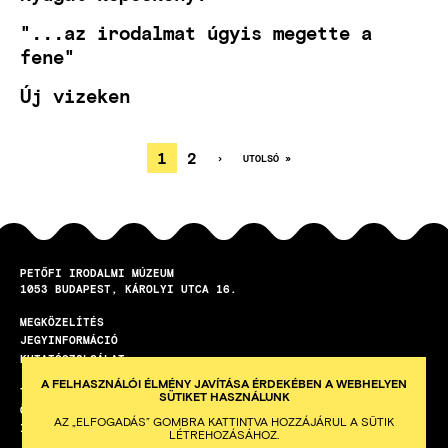
"...az irodalmat úgyis megette a
fene"
Új vizeken
JELENLEGI
1
OLDAL
2
KÖVETKEZŐ
›
UTOLSÓ
UTOLSÓ »
OLDAL
OLDAL
OLDALSZÁMOZÁS
OLDAL
PETŐFI IRODALMI MÚZEUM
1053
BUDAPEST
KÁROLYI UTCA 16.
MEGKÖZELÍTÉS
LÁBLÉC
JEGYINFORMÁCIÓ
KUTATÓSZOLGÁLAT
A FELHASZNÁLÓI ÉLMÉNY JAVÍTÁSA ÉRDEKÉBEN A WEBHELYEN
TEREMBÉRLET
SÜTIKET HASZNÁLUNK
ÖNKÉNTES PROGRAM
AZ „ELFOGADÁS” GOMBRA KATTINTVA HOZZÁJÁRUL A SÜTIK
ISKOLAI KÖZÖSSÉGI SZOLGÁLAT
LÉTREHOZÁSÁHOZ.