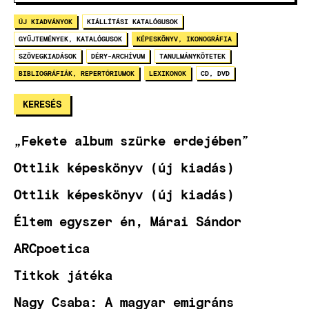
ÚJ KIADVÁNYOK
KIÁLLÍTÁSI KATALÓGUSOK
GYŰJTEMÉNYEK, KATALÓGUSOK
KÉPESKÖNYV, IKONOGRÁFIA
SZÖVEGKIADÁSOK
DÉRY-ARCHÍVUM
TANULMÁNYKÖTETEK
BIBLIOGRÁFIÁK, REPERTÓRIUMOK
LEXIKONOK
CD, DVD
„Fekete album szürke erdejében”
Ottlik képeskönyv (új kiadás)
Ottlik képeskönyv (új kiadás)
Éltem egyszer én, Márai Sándor
ARCpoetica
Titkok játéka
Nagy Csaba: A magyar emigráns