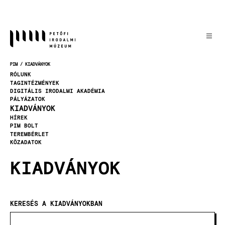
Ugrás
a
tartalomra
PIM
KIADVÁNYOK
MORZSA
RÓLUNK
TAGINTÉZMÉNYEK
DIGITÁLIS IRODALMI AKADÉMIA
PÁLYÁZATOK
KIADVÁNYOK
HÍREK
PIM BOLT
TEREMBÉRLET
KÖZADATOK
KIADVÁNYOK
KERESÉS A KIADVÁNYOKBAN