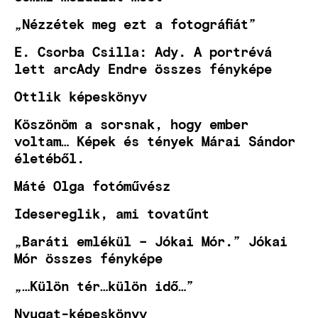
„Nézzétek meg ezt a fotográfiát”
E. Csorba Csilla: Ady. A portrévá
lett arcAdy Endre összes fényképe
Ottlik képeskönyv
Köszönöm a sorsnak, hogy ember
voltam… Képek és tények Márai Sándor
életéből.
Máté Olga fotóművész
Idesereglik, ami tovatűnt
„Baráti emlékül – Jókai Mór.” Jókai
Mór összes fényképe
„…Külön tér…külön idő…”
Nyugat-képeskönyv