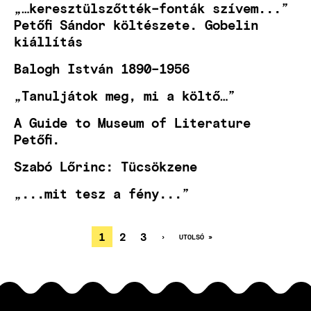
„…keresztülszőtték–fonták szívem...”
Petőfi Sándor költészete. Gobelin
kiállítás
Balogh István 1890–1956
„Tanuljátok meg, mi a költő…”
A Guide to Museum of Literature
Petőfi.
Szabó Lőrinc: Tücsökzene
„...mit tesz a fény...”
JELENLEGI
1
OLDAL
2
OLDAL
3
KÖVETKEZŐ
›
UTOLSÓ
UTOLSÓ »
OLDAL
OLDAL
OLDALSZÁMOZÁS
OLDAL