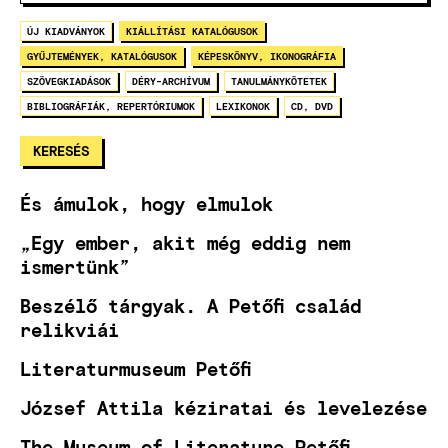
ÚJ KIADVÁNYOK
KIÁLLÍTÁSI KATALÓGUSOK
GYŰJTEMÉNYEK, KATALÓGUSOK
KÉPESKÖNYV, IKONOGRÁFIA
SZÖVEGKIADÁSOK
DÉRY-ARCHÍVUM
TANULMÁNYKÖTETEK
BIBLIOGRÁFIÁK, REPERTÓRIUMOK
LEXIKONOK
CD, DVD
És ámulok, hogy elmulok
„Egy ember, akit még eddig nem
ismertünk”
Beszélő tárgyak. A Petőfi család
relikviái
Literaturmuseum Petőfi
József Attila kéziratai és levelezése
The Museum of Literature Petőfi