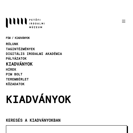
Ugrás
a
tartalomra
PIM
KIADVÁNYOK
MORZSA
RÓLUNK
TAGINTÉZMÉNYEK
DIGITÁLIS IRODALMI AKADÉMIA
PÁLYÁZATOK
KIADVÁNYOK
HÍREK
PIM BOLT
TEREMBÉRLET
KÖZADATOK
KIADVÁNYOK
KERESÉS A KIADVÁNYOKBAN