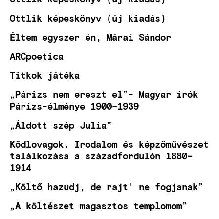
Ottlik képeskönyv (új kiadás)
Éltem egyszer én, Márai Sándor
ARCpoetica
Titkok játéka
„Párizs nem ereszt el”- Magyar írók
Párizs-élménye 1900–1939
„Áldott szép Julia”
Ködlovagok. Irodalom és képzőművészet
találkozása a századfordulón 1880-
1914
„Költő hazudj, de rajt' ne fogjanak”
„A költészet magasztos templomom”