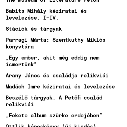
Babits Mihály kéziratai és
levelezése. I–IV.
Stációk és tárgyak
Parragi Márta: Szentkuthy Miklós
könyvtára
„Egy ember, akit még eddig nem
ismertünk”
Arany János és családja relikviái
Madách Imre kéziratai és levelezése
Beszélő tárgyak. A Petőfi család
relikviái
„Fekete album szürke erdejében”
Ottlik képeskönyv (új kiadás)