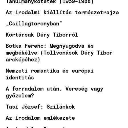
Tanulmánykötetek (1959-1988)
Az irodalmi kiállítás természetrajza
„Csillagtoronyban”
Kortársak Déry Tiborról
Botka Ferenc: Megnyugodva és
megbékélve (Tollvonások Déry Tibor
arcképéhez)
Nemzeti romantika és európai
identitás
A forradalom után. Vereség vagy
győzelem?
Tasi József: Szilánkok
Az irodalom emlékezete