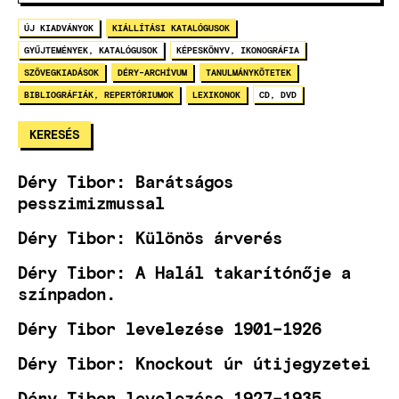
ÚJ KIADVÁNYOK
KIÁLLÍTÁSI KATALÓGUSOK
GYŰJTEMÉNYEK, KATALÓGUSOK
KÉPESKÖNYV, IKONOGRÁFIA
SZÖVEGKIADÁSOK
DÉRY-ARCHÍVUM
TANULMÁNYKÖTETEK
BIBLIOGRÁFIÁK, REPERTÓRIUMOK
LEXIKONOK
CD, DVD
Déry Tibor: Barátságos
pesszimizmussal
Déry Tibor: Különös árverés
Déry Tibor: A Halál takarítónője a
színpadon.
Déry Tibor levelezése 1901–1926
Déry Tibor: Knockout úr útijegyzetei
Déry Tibor levelezése 1927–1935