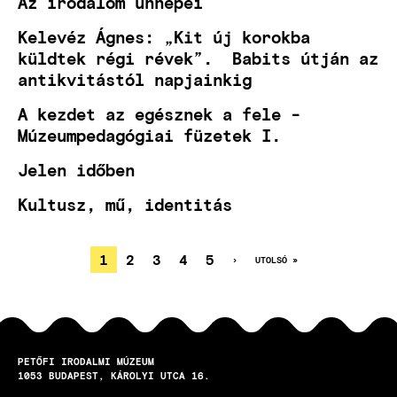
Az irodalom ünnepei
Kelevéz Ágnes: „Kit új korokba
küldtek régi révek”. Babits útján az
antikvitástól napjainkig
A kezdet az egésznek a fele -
Múzeumpedagógiai füzetek I.
Jelen időben
Kultusz, mű, identitás
JELENLEGI
1
OLDAL
2
OLDAL
3
OLDAL
4
OLDAL
5
KÖVETKEZŐ
›
UTOLSÓ
UTOLSÓ »
OLDAL
OLDAL
OLDALSZÁMOZÁS
OLDAL
PETŐFI IRODALMI MÚZEUM
1053
BUDAPEST
KÁROLYI UTCA 16.