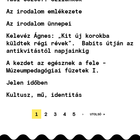
Az irodalom emlékezete
Az irodalom ünnepei
Kelevéz Ágnes: „Kit új korokba
küldtek régi révek”. Babits útján az
antikvitástól napjainkig
A kezdet az egésznek a fele -
Múzeumpedagógiai füzetek I.
Jelen időben
Kultusz, mű, identitás
JELENLEGI
1
OLDAL
2
OLDAL
3
OLDAL
4
OLDAL
5
KÖVETKEZŐ
›
UTOLSÓ
UTOLSÓ »
OLDAL
OLDAL
OLDALSZÁMOZÁS
OLDAL