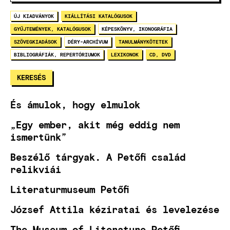
ÚJ KIADVÁNYOK
KIÁLLÍTÁSI KATALÓGUSOK
GYŰJTEMÉNYEK, KATALÓGUSOK
KÉPESKÖNYV, IKONOGRÁFIA
SZÖVEGKIADÁSOK
DÉRY-ARCHÍVUM
TANULMÁNYKÖTETEK
BIBLIOGRÁFIÁK, REPERTÓRIUMOK
LEXIKONOK
CD, DVD
És ámulok, hogy elmulok
„Egy ember, akit még eddig nem
ismertünk”
Beszélő tárgyak. A Petőfi család
relikviái
Literaturmuseum Petőfi
József Attila kéziratai és levelezése
The Museum of Literature Petőfi