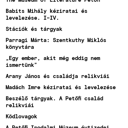
Babits Mihály kéziratai és
levelezése. I–IV.
Stációk és tárgyak
Parragi Márta: Szentkuthy Miklós
könyvtára
„Egy ember, akit még eddig nem
ismertünk”
Arany János és családja relikviái
Madách Imre kéziratai és levelezése
Beszélő tárgyak. A Petőfi család
relikviái
Ködlovagok
A Petőfi Irodalmi Múzeum évtizedei