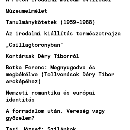
Múzeumelmélet
Tanulmánykötetek (1959-1988)
Az irodalmi kiállítás természetrajza
„Csillagtoronyban”
Kortársak Déry Tiborról
Botka Ferenc: Megnyugodva és
megbékélve (Tollvonások Déry Tibor
arcképéhez)
Nemzeti romantika és európai
identitás
A forradalom után. Vereség vagy
győzelem?
Tasi József: Szilánkok