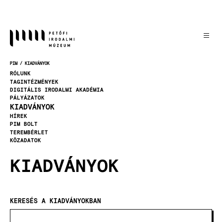
Ugrás
a
tartalomra
PIM
KIADVÁNYOK
MORZSA
RÓLUNK
TAGINTÉZMÉNYEK
DIGITÁLIS IRODALMI AKADÉMIA
PÁLYÁZATOK
KIADVÁNYOK
HÍREK
PIM BOLT
TEREMBÉRLET
KÖZADATOK
KIADVÁNYOK
KERESÉS A KIADVÁNYOKBAN