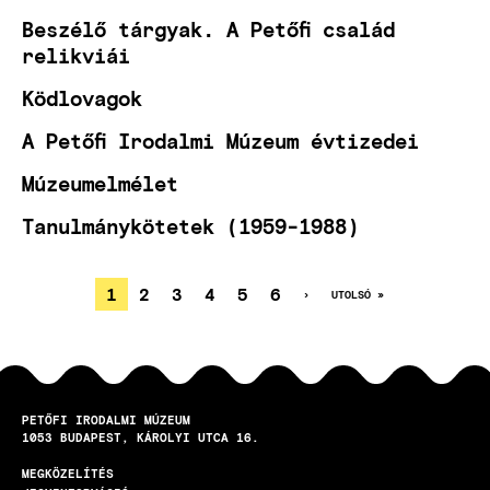
Beszélő tárgyak. A Petőfi család
relikviái
Ködlovagok
A Petőfi Irodalmi Múzeum évtizedei
Múzeumelmélet
Tanulmánykötetek (1959-1988)
JELENLEGI
1
OLDAL
2
OLDAL
3
OLDAL
4
OLDAL
5
OLDAL
6
KÖVETKEZŐ
›
UTOLSÓ
UTOLSÓ »
OLDAL
OLDAL
OLDALSZÁMOZÁS
OLDAL
PETŐFI IRODALMI MÚZEUM
1053
BUDAPEST
KÁROLYI UTCA 16.
MEGKÖZELÍTÉS
LÁBLÉC