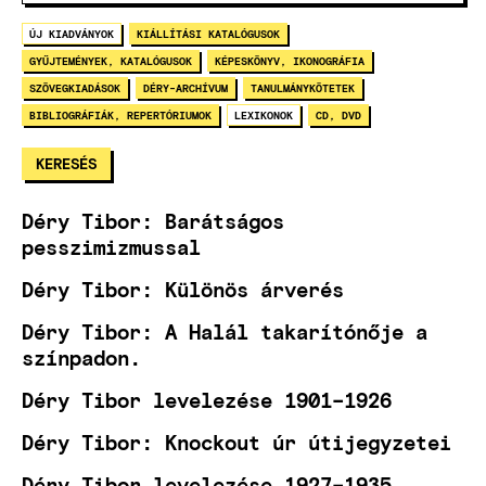
ÚJ KIADVÁNYOK
KIÁLLÍTÁSI KATALÓGUSOK
GYŰJTEMÉNYEK, KATALÓGUSOK
KÉPESKÖNYV, IKONOGRÁFIA
SZÖVEGKIADÁSOK
DÉRY-ARCHÍVUM
TANULMÁNYKÖTETEK
BIBLIOGRÁFIÁK, REPERTÓRIUMOK
LEXIKONOK
CD, DVD
Déry Tibor: Barátságos
pesszimizmussal
Déry Tibor: Különös árverés
Déry Tibor: A Halál takarítónője a
színpadon.
Déry Tibor levelezése 1901–1926
Déry Tibor: Knockout úr útijegyzetei
Déry Tibor levelezése 1927–1935