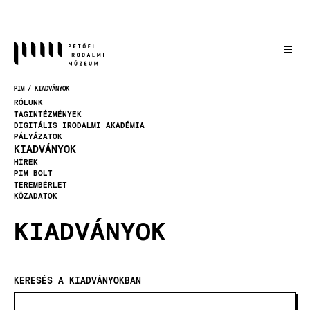
Ugrás
a
tartalomra
PIM
KIADVÁNYOK
MORZSA
RÓLUNK
TAGINTÉZMÉNYEK
DIGITÁLIS IRODALMI AKADÉMIA
PÁLYÁZATOK
KIADVÁNYOK
HÍREK
PIM BOLT
TEREMBÉRLET
KÖZADATOK
KIADVÁNYOK
KERESÉS A KIADVÁNYOKBAN