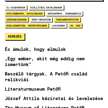
ÚJ KIADVÁNYOK
KIÁLLÍTÁSI KATALÓGUSOK
GYŰJTEMÉNYEK, KATALÓGUSOK
KÉPESKÖNYV, IKONOGRÁFIA
SZÖVEGKIADÁSOK
DÉRY-ARCHÍVUM
TANULMÁNYKÖTETEK
BIBLIOGRÁFIÁK, REPERTÓRIUMOK
LEXIKONOK
CD, DVD
És ámulok, hogy elmulok
„Egy ember, akit még eddig nem
ismertünk”
Beszélő tárgyak. A Petőfi család
relikviái
Literaturmuseum Petőfi
József Attila kéziratai és levelezése
The Museum of Literature Petőfi