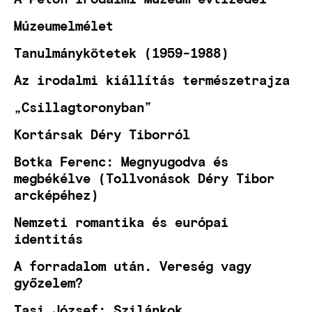
Múzeumelmélet
Tanulmánykötetek (1959-1988)
Az irodalmi kiállítás természetrajza
„Csillagtoronyban”
Kortársak Déry Tiborról
Botka Ferenc: Megnyugodva és
megbékélve (Tollvonások Déry Tibor
arcképéhez)
Nemzeti romantika és európai
identitás
A forradalom után. Vereség vagy
győzelem?
Tasi József: Szilánkok