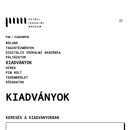
Ugrás
a
tartalomra
PIM
KIADVÁNYOK
MORZSA
RÓLUNK
TAGINTÉZMÉNYEK
DIGITÁLIS IRODALMI AKADÉMIA
PÁLYÁZATOK
KIADVÁNYOK
HÍREK
PIM BOLT
TEREMBÉRLET
KÖZADATOK
KIADVÁNYOK
KERESÉS A KIADVÁNYOKBAN