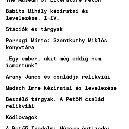
Babits Mihály kéziratai és
levelezése. I–IV.
Stációk és tárgyak
Parragi Márta: Szentkuthy Miklós
könyvtára
„Egy ember, akit még eddig nem
ismertünk”
Arany János és családja relikviái
Madách Imre kéziratai és levelezése
Beszélő tárgyak. A Petőfi család
relikviái
Ködlovagok
A Petőfi Irodalmi Múzeum évtizedei