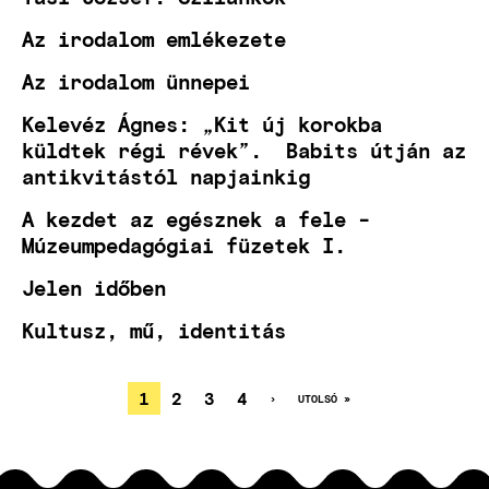
Az irodalom emlékezete
Az irodalom ünnepei
Kelevéz Ágnes: „Kit új korokba
küldtek régi révek”. Babits útján az
antikvitástól napjainkig
A kezdet az egésznek a fele -
Múzeumpedagógiai füzetek I.
Jelen időben
Kultusz, mű, identitás
JELENLEGI
1
OLDAL
2
OLDAL
3
OLDAL
4
KÖVETKEZŐ
›
UTOLSÓ
UTOLSÓ »
OLDAL
OLDAL
OLDALSZÁMOZÁS
OLDAL