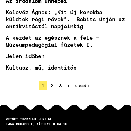
Az irodalom ünnepei
Kelevéz Ágnes: „Kit új korokba
küldtek régi révek”. Babits útján az
antikvitástól napjainkig
A kezdet az egésznek a fele -
Múzeumpedagógiai füzetek I.
Jelen időben
Kultusz, mű, identitás
JELENLEGI
1
OLDAL
2
OLDAL
3
KÖVETKEZŐ
›
UTOLSÓ
UTOLSÓ »
OLDAL
OLDAL
OLDALSZÁMOZÁS
OLDAL
PETŐFI IRODALMI MÚZEUM
1053
BUDAPEST
KÁROLYI UTCA 16.