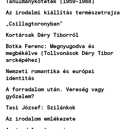
Tanulmánykötetek (1959-1988)
Az irodalmi kiállítás természetrajza
„Csillagtoronyban”
Kortársak Déry Tiborról
Botka Ferenc: Megnyugodva és
megbékélve (Tollvonások Déry Tibor
arcképéhez)
Nemzeti romantika és európai
identitás
A forradalom után. Vereség vagy
győzelem?
Tasi József: Szilánkok
Az irodalom emlékezete