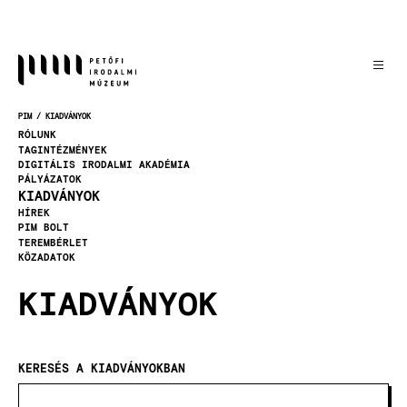
Ugrás
a
tartalomra
PIM
KIADVÁNYOK
MORZSA
RÓLUNK
TAGINTÉZMÉNYEK
DIGITÁLIS IRODALMI AKADÉMIA
PÁLYÁZATOK
KIADVÁNYOK
HÍREK
PIM BOLT
TEREMBÉRLET
KÖZADATOK
KIADVÁNYOK
KERESÉS A KIADVÁNYOKBAN