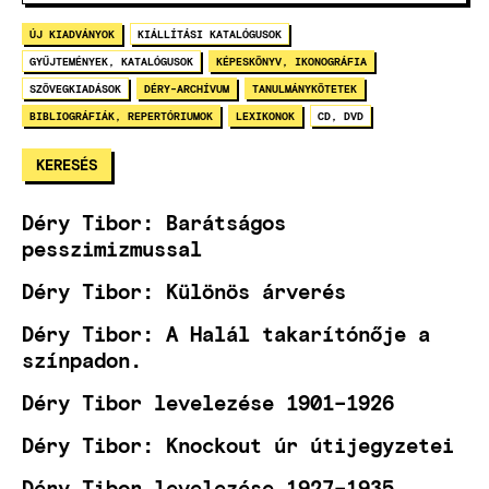
ÚJ KIADVÁNYOK
KIÁLLÍTÁSI KATALÓGUSOK
GYŰJTEMÉNYEK, KATALÓGUSOK
KÉPESKÖNYV, IKONOGRÁFIA
SZÖVEGKIADÁSOK
DÉRY-ARCHÍVUM
TANULMÁNYKÖTETEK
BIBLIOGRÁFIÁK, REPERTÓRIUMOK
LEXIKONOK
CD, DVD
Déry Tibor: Barátságos
pesszimizmussal
Déry Tibor: Különös árverés
Déry Tibor: A Halál takarítónője a
színpadon.
Déry Tibor levelezése 1901–1926
Déry Tibor: Knockout úr útijegyzetei
Déry Tibor levelezése 1927–1935