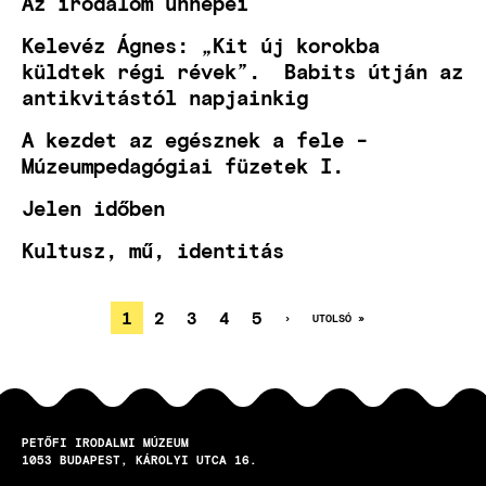
Az irodalom ünnepei
Kelevéz Ágnes: „Kit új korokba
küldtek régi révek”. Babits útján az
antikvitástól napjainkig
A kezdet az egésznek a fele -
Múzeumpedagógiai füzetek I.
Jelen időben
Kultusz, mű, identitás
JELENLEGI
1
OLDAL
2
OLDAL
3
OLDAL
4
OLDAL
5
KÖVETKEZŐ
›
UTOLSÓ
UTOLSÓ »
OLDAL
OLDAL
OLDALSZÁMOZÁS
OLDAL
PETŐFI IRODALMI MÚZEUM
1053
BUDAPEST
KÁROLYI UTCA 16.