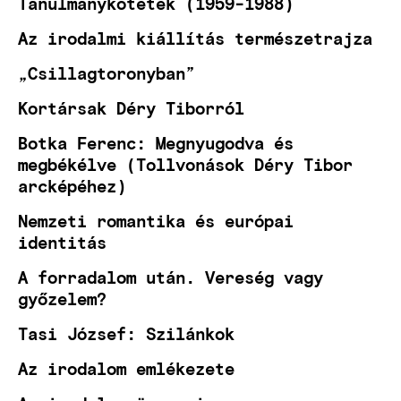
Tanulmánykötetek (1959-1988)
Az irodalmi kiállítás természetrajza
„Csillagtoronyban”
Kortársak Déry Tiborról
Botka Ferenc: Megnyugodva és
megbékélve (Tollvonások Déry Tibor
arcképéhez)
Nemzeti romantika és európai
identitás
A forradalom után. Vereség vagy
győzelem?
Tasi József: Szilánkok
Az irodalom emlékezete