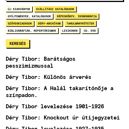
ÚJ KIADVÁNYOK
KIÁLLÍTÁSI KATALÓGUSOK
GYŰJTEMÉNYEK, KATALÓGUSOK
KÉPESKÖNYV, IKONOGRÁFIA
SZÖVEGKIADÁSOK
DÉRY-ARCHÍVUM
TANULMÁNYKÖTETEK
BIBLIOGRÁFIÁK, REPERTÓRIUMOK
LEXIKONOK
CD, DVD
Déry Tibor: Barátságos
pesszimizmussal
Déry Tibor: Különös árverés
Déry Tibor: A Halál takarítónője a
színpadon.
Déry Tibor levelezése 1901–1926
Déry Tibor: Knockout úr útijegyzetei
Déry Tibor levelezése 1927–1935