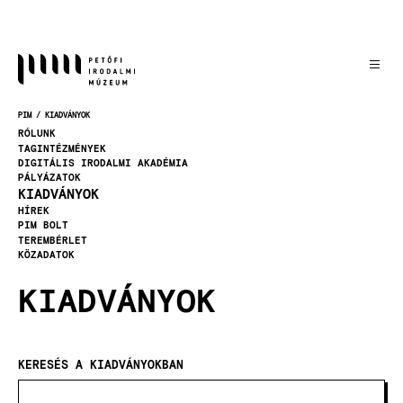
Ugrás
a
tartalomra
PIM
KIADVÁNYOK
MORZSA
RÓLUNK
TAGINTÉZMÉNYEK
DIGITÁLIS IRODALMI AKADÉMIA
PÁLYÁZATOK
KIADVÁNYOK
HÍREK
PIM BOLT
TEREMBÉRLET
KÖZADATOK
KIADVÁNYOK
KERESÉS A KIADVÁNYOKBAN