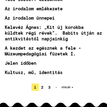
Az irodalom emlékezete
Az irodalom ünnepei
Kelevéz Ágnes: „Kit új korokba
küldtek régi révek”. Babits útján az
antikvitástól napjainkig
A kezdet az egésznek a fele -
Múzeumpedagógiai füzetek I.
Jelen időben
Kultusz, mű, identitás
JELENLEGI
1
OLDAL
2
OLDAL
3
KÖVETKEZŐ
›
UTOLSÓ
UTOLSÓ »
OLDAL
OLDAL
OLDALSZÁMOZÁS
OLDAL