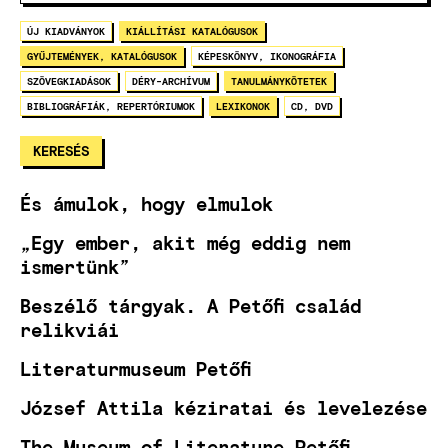
ÚJ KIADVÁNYOK
KIÁLLÍTÁSI KATALÓGUSOK
GYŰJTEMÉNYEK, KATALÓGUSOK
KÉPESKÖNYV, IKONOGRÁFIA
SZÖVEGKIADÁSOK
DÉRY-ARCHÍVUM
TANULMÁNYKÖTETEK
BIBLIOGRÁFIÁK, REPERTÓRIUMOK
LEXIKONOK
CD, DVD
És ámulok, hogy elmulok
„Egy ember, akit még eddig nem
ismertünk”
Beszélő tárgyak. A Petőfi család
relikviái
Literaturmuseum Petőfi
József Attila kéziratai és levelezése
The Museum of Literature Petőfi