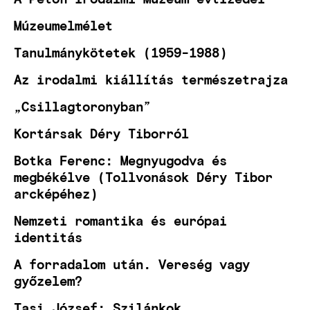
Múzeumelmélet
Tanulmánykötetek (1959-1988)
Az irodalmi kiállítás természetrajza
„Csillagtoronyban”
Kortársak Déry Tiborról
Botka Ferenc: Megnyugodva és
megbékélve (Tollvonások Déry Tibor
arcképéhez)
Nemzeti romantika és európai
identitás
A forradalom után. Vereség vagy
győzelem?
Tasi József: Szilánkok