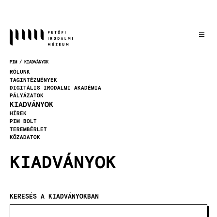
Ugrás
a
tartalomra
PIM
KIADVÁNYOK
MORZSA
RÓLUNK
TAGINTÉZMÉNYEK
DIGITÁLIS IRODALMI AKADÉMIA
PÁLYÁZATOK
KIADVÁNYOK
HÍREK
PIM BOLT
TEREMBÉRLET
KÖZADATOK
KIADVÁNYOK
KERESÉS A KIADVÁNYOKBAN