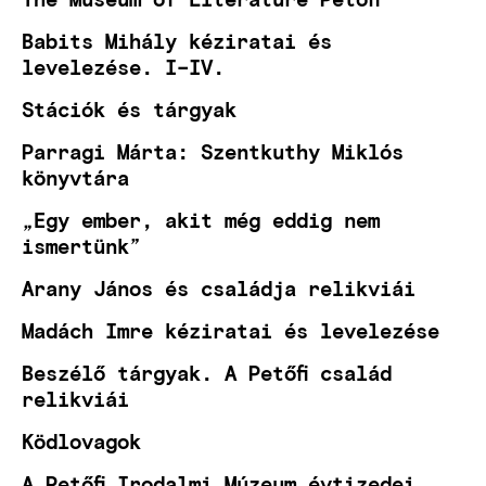
Babits Mihály kéziratai és
levelezése. I–IV.
Stációk és tárgyak
Parragi Márta: Szentkuthy Miklós
könyvtára
„Egy ember, akit még eddig nem
ismertünk”
Arany János és családja relikviái
Madách Imre kéziratai és levelezése
Beszélő tárgyak. A Petőfi család
relikviái
Ködlovagok
A Petőfi Irodalmi Múzeum évtizedei