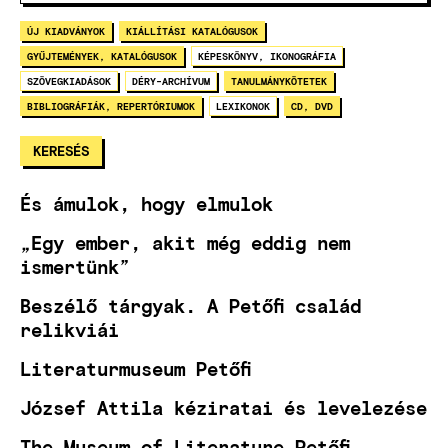
ÚJ KIADVÁNYOK
KIÁLLÍTÁSI KATALÓGUSOK
GYŰJTEMÉNYEK, KATALÓGUSOK
KÉPESKÖNYV, IKONOGRÁFIA
SZÖVEGKIADÁSOK
DÉRY-ARCHÍVUM
TANULMÁNYKÖTETEK
BIBLIOGRÁFIÁK, REPERTÓRIUMOK
LEXIKONOK
CD, DVD
És ámulok, hogy elmulok
„Egy ember, akit még eddig nem
ismertünk”
Beszélő tárgyak. A Petőfi család
relikviái
Literaturmuseum Petőfi
József Attila kéziratai és levelezése
The Museum of Literature Petőfi