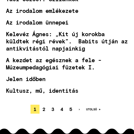
Az irodalom emlékezete
Az irodalom ünnepei
Kelevéz Ágnes: „Kit új korokba
küldtek régi révek”. Babits útján az
antikvitástól napjainkig
A kezdet az egésznek a fele -
Múzeumpedagógiai füzetek I.
Jelen időben
Kultusz, mű, identitás
JELENLEGI
1
OLDAL
2
OLDAL
3
OLDAL
4
OLDAL
5
KÖVETKEZŐ
›
UTOLSÓ
UTOLSÓ »
OLDAL
OLDAL
OLDALSZÁMOZÁS
OLDAL