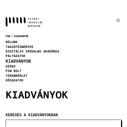
Ugrás
a
tartalomra
PIM
KIADVÁNYOK
MORZSA
RÓLUNK
TAGINTÉZMÉNYEK
DIGITÁLIS IRODALMI AKADÉMIA
PÁLYÁZATOK
KIADVÁNYOK
HÍREK
PIM BOLT
TEREMBÉRLET
KÖZADATOK
KIADVÁNYOK
KERESÉS A KIADVÁNYOKBAN