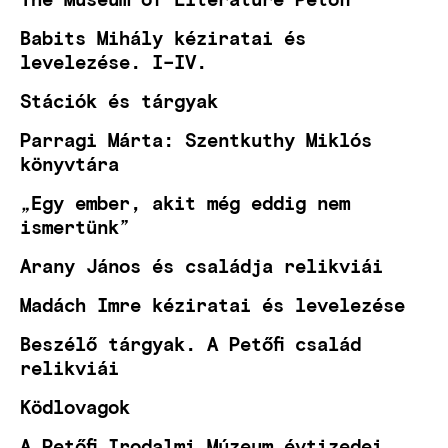
Babits Mihály kéziratai és
levelezése. I–IV.
Stációk és tárgyak
Parragi Márta: Szentkuthy Miklós
könyvtára
„Egy ember, akit még eddig nem
ismertünk”
Arany János és családja relikviái
Madách Imre kéziratai és levelezése
Beszélő tárgyak. A Petőfi család
relikviái
Ködlovagok
A Petőfi Irodalmi Múzeum évtizedei