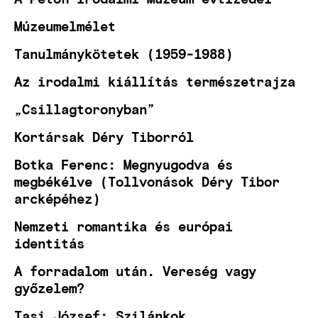
Múzeumelmélet
Tanulmánykötetek (1959-1988)
Az irodalmi kiállítás természetrajza
„Csillagtoronyban”
Kortársak Déry Tiborról
Botka Ferenc: Megnyugodva és
megbékélve (Tollvonások Déry Tibor
arcképéhez)
Nemzeti romantika és európai
identitás
A forradalom után. Vereség vagy
győzelem?
Tasi József: Szilánkok