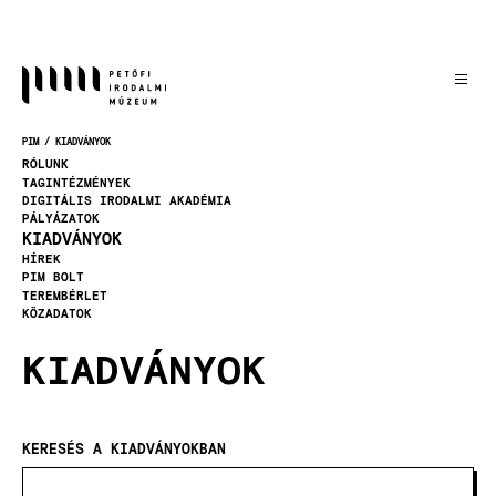
Ugrás
a
tartalomra
PIM
KIADVÁNYOK
MORZSA
RÓLUNK
TAGINTÉZMÉNYEK
DIGITÁLIS IRODALMI AKADÉMIA
PÁLYÁZATOK
KIADVÁNYOK
HÍREK
PIM BOLT
TEREMBÉRLET
KÖZADATOK
KIADVÁNYOK
KERESÉS A KIADVÁNYOKBAN