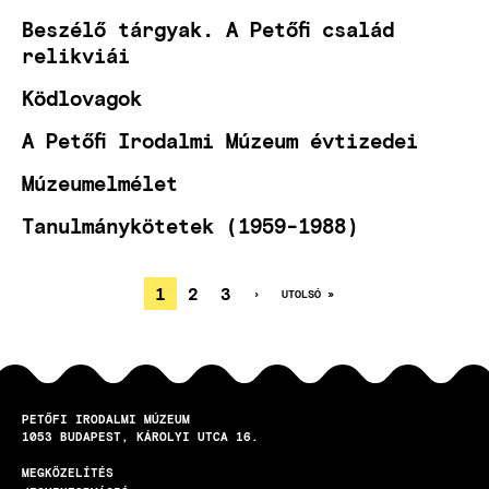
Beszélő tárgyak. A Petőfi család
relikviái
Ködlovagok
A Petőfi Irodalmi Múzeum évtizedei
Múzeumelmélet
Tanulmánykötetek (1959-1988)
JELENLEGI
1
OLDAL
2
OLDAL
3
KÖVETKEZŐ
›
UTOLSÓ
UTOLSÓ »
OLDAL
OLDAL
OLDALSZÁMOZÁS
OLDAL
PETŐFI IRODALMI MÚZEUM
1053
BUDAPEST
KÁROLYI UTCA 16.
MEGKÖZELÍTÉS
LÁBLÉC