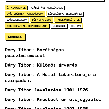
ÚJ KIADVÁNYOK
KIÁLLÍTÁSI KATALÓGUSOK
GYŰJTEMÉNYEK, KATALÓGUSOK
KÉPESKÖNYV, IKONOGRÁFIA
SZÖVEGKIADÁSOK
DÉRY-ARCHÍVUM
TANULMÁNYKÖTETEK
BIBLIOGRÁFIÁK, REPERTÓRIUMOK
LEXIKONOK
CD, DVD
Déry Tibor: Barátságos
pesszimizmussal
Déry Tibor: Különös árverés
Déry Tibor: A Halál takarítónője a
színpadon.
Déry Tibor levelezése 1901–1926
Déry Tibor: Knockout úr útijegyzetei
Déry Tibor levelezése 1927–1935