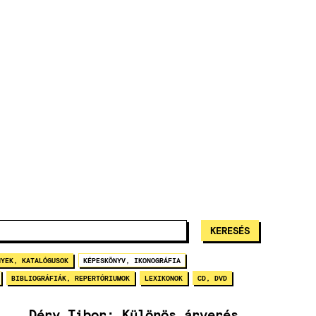
NYEK, KATALÓGUSOK
KÉPESKÖNYV, IKONOGRÁFIA
BIBLIOGRÁFIÁK, REPERTÓRIUMOK
LEXIKONOK
CD, DVD
Déry Tibor: Különös árverés