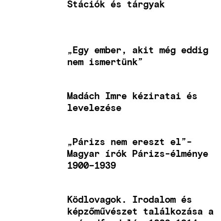
Stációk és tárgyak
„Egy ember, akit még eddig
nem ismertünk”
Madách Imre kéziratai és
levelezése
„Párizs nem ereszt el”-
Magyar írók Párizs-élménye
1900–1939
Ködlovagok. Irodalom és
képzőművészet találkozása a