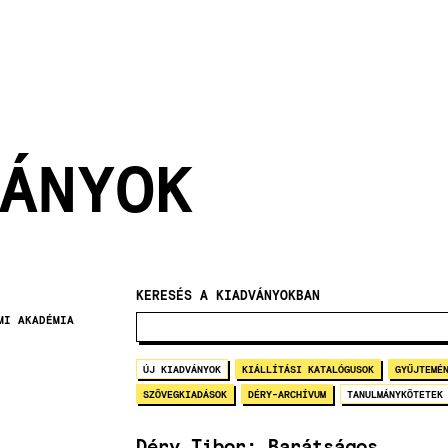
ÁNYOK
KERESÉS A KIADVÁNYOKBAN
MI AKADÉMIA
ÚJ KIADVÁNYOK
KIÁLLÍTÁSI KATALÓGUSOK
GYŰJTEMÉ
SZÖVEGKIADÁSOK
DÉRY-ARCHÍVUM
TANULMÁNYKÖTETEK
Déry Tibor: Barátságos