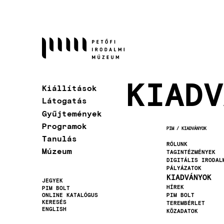
Ugrás
a
tartalomra
KIADV
Kiállítások
Látogatás
Gyűjtemények
Programok
PIM
KIADVÁNYOK
MORZSA
Tanulás
RÓLUNK
Múzeum
TAGINTÉZMÉNYEK
DIGITÁLIS IRODAL
PÁLYÁZATOK
KIADVÁNYOK
JEGYEK
HÍREK
PIM BOLT
Másodlagos
ONLINE KATALÓGUS
PIM BOLT
KERESÉS
TEREMBÉRLET
navigáció
ENGLISH
KÖZADATOK