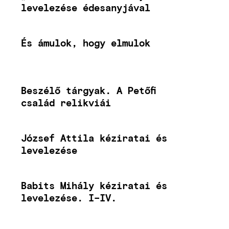
levelezése édesanyjával
És ámulok, hogy elmulok
Beszélő tárgyak. A Petőfi
család relikviái
József Attila kéziratai és
levelezése
Babits Mihály kéziratai és
levelezése. I–IV.