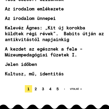
Az irodalom emlékezete
Az irodalom ünnepei
Kelevéz Ágnes: „Kit új korokba
küldtek régi révek”. Babits útján az
antikvitástól napjainkig
A kezdet az egésznek a fele -
Múzeumpedagógiai füzetek I.
Jelen időben
Kultusz, mű, identitás
JELENLEGI
1
OLDAL
2
OLDAL
3
OLDAL
4
OLDAL
5
KÖVETKEZŐ
›
UTOLSÓ
UTOLSÓ »
OLDAL
OLDAL
OLDALSZÁMOZÁS
OLDAL