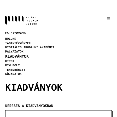
Ugrás
a
tartalomra
PIM
KIADVÁNYOK
MORZSA
RÓLUNK
TAGINTÉZMÉNYEK
DIGITÁLIS IRODALMI AKADÉMIA
PÁLYÁZATOK
KIADVÁNYOK
HÍREK
PIM BOLT
TEREMBÉRLET
KÖZADATOK
KIADVÁNYOK
KERESÉS A KIADVÁNYOKBAN