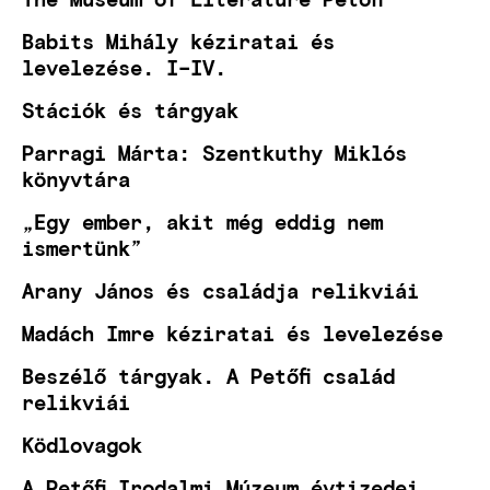
Babits Mihály kéziratai és
levelezése. I–IV.
Stációk és tárgyak
Parragi Márta: Szentkuthy Miklós
könyvtára
„Egy ember, akit még eddig nem
ismertünk”
Arany János és családja relikviái
Madách Imre kéziratai és levelezése
Beszélő tárgyak. A Petőfi család
relikviái
Ködlovagok
A Petőfi Irodalmi Múzeum évtizedei