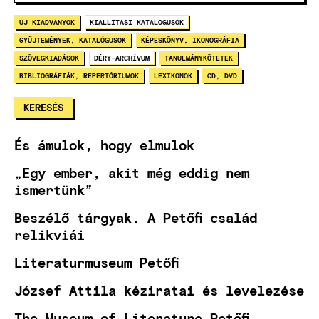
ÚJ KIADVÁNYOK
KIÁLLÍTÁSI KATALÓGUSOK
GYŰJTEMÉNYEK, KATALÓGUSOK
KÉPESKÖNYV, IKONOGRÁFIA
SZÖVEGKIADÁSOK
DÉRY-ARCHÍVUM
TANULMÁNYKÖTETEK
BIBLIOGRÁFIÁK, REPERTÓRIUMOK
LEXIKONOK
CD, DVD
És ámulok, hogy elmulok
„Egy ember, akit még eddig nem
ismertünk”
Beszélő tárgyak. A Petőfi család
relikviái
Literaturmuseum Petőfi
József Attila kéziratai és levelezése
The Museum of Literature Petőfi