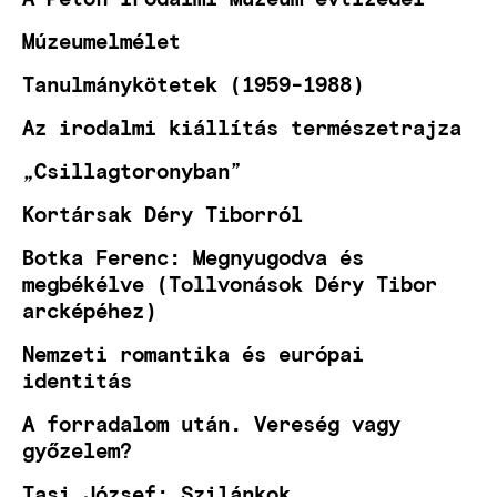
Múzeumelmélet
Tanulmánykötetek (1959-1988)
Az irodalmi kiállítás természetrajza
„Csillagtoronyban”
Kortársak Déry Tiborról
Botka Ferenc: Megnyugodva és
megbékélve (Tollvonások Déry Tibor
arcképéhez)
Nemzeti romantika és európai
identitás
A forradalom után. Vereség vagy
győzelem?
Tasi József: Szilánkok