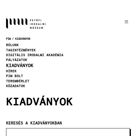
Ugrás
a
tartalomra
PIM
KIADVÁNYOK
MORZSA
RÓLUNK
TAGINTÉZMÉNYEK
DIGITÁLIS IRODALMI AKADÉMIA
PÁLYÁZATOK
KIADVÁNYOK
HÍREK
PIM BOLT
TEREMBÉRLET
KÖZADATOK
KIADVÁNYOK
KERESÉS A KIADVÁNYOKBAN