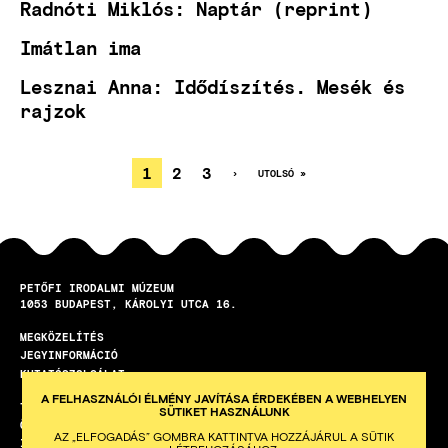
Radnóti Miklós: Naptár (reprint)
Imátlan ima
Lesznai Anna: Idődíszítés. Mesék és
rajzok
JELENLEGI
1
OLDAL
2
OLDAL
3
KÖVETKEZŐ
›
UTOLSÓ
UTOLSÓ »
OLDAL
OLDAL
OLDALSZÁMOZÁS
OLDAL
PETŐFI IRODALMI MÚZEUM
1053
BUDAPEST
KÁROLYI UTCA 16.
MEGKÖZELÍTÉS
LÁBLÉC
JEGYINFORMÁCIÓ
KUTATÓSZOLGÁLAT
A FELHASZNÁLÓI ÉLMÉNY JAVÍTÁSA ÉRDEKÉBEN A WEBHELYEN
TEREMBÉRLET
SÜTIKET HASZNÁLUNK
ÖNKÉNTES PROGRAM
AZ „ELFOGADÁS” GOMBRA KATTINTVA HOZZÁJÁRUL A SÜTIK
ISKOLAI KÖZÖSSÉGI SZOLGÁLAT