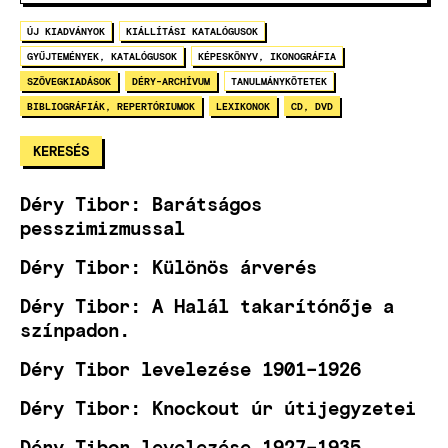
ÚJ KIADVÁNYOK
KIÁLLÍTÁSI KATALÓGUSOK
GYŰJTEMÉNYEK, KATALÓGUSOK
KÉPESKÖNYV, IKONOGRÁFIA
SZÖVEGKIADÁSOK
DÉRY-ARCHÍVUM
TANULMÁNYKÖTETEK
BIBLIOGRÁFIÁK, REPERTÓRIUMOK
LEXIKONOK
CD, DVD
Déry Tibor: Barátságos
pesszimizmussal
Déry Tibor: Különös árverés
Déry Tibor: A Halál takarítónője a
színpadon.
Déry Tibor levelezése 1901–1926
Déry Tibor: Knockout úr útijegyzetei
Déry Tibor levelezése 1927–1935